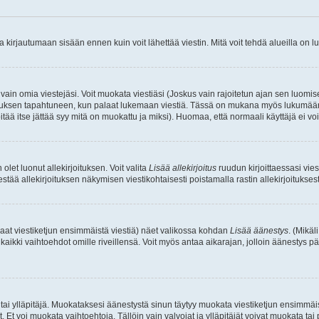
irjautumaan sisään ennen kuin voit lähettää viestin. Mitä voit tehdä alueilla on lu
a vain omia viestejäsi. Voit muokata viestiäsi (Joskus vain rajoitetun ajan sen luom
okkauksen tapahtuneen, kun palaat lukemaan viestiä. Tässä on mukana myös lukumäärä
pitää itse jättää syy mitä on muokattu ja miksi). Huomaa, että normaali käyttäjä ei voi 
olet luonut allekirjoituksen. Voit valita
Lisää allekirjoitus
ruudun kirjoittaessasi viest
tää allekirjoituksen näkymisen viestikohtaisesti poistamalla rastin allekirjoituksesta,
aat viestiketjun ensimmäistä viestiä) näet valikossa kohdan
Lisää äänestys
. (Mikäl
aikki vaihtoehdot omille riveillensä. Voit myös antaa aikarajan, jolloin äänestys pä
 tai ylläpitäjä. Muokataksesi äänestystä sinun täytyy muokata viestiketjun ensimmäi
. Et voi muokata vaihtoehtoja. Tällöin vain valvojat ja ylläpitäjät voivat muokata 