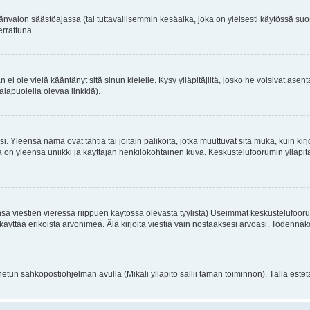
änvalon säästöajassa (tai tuttavallisemmin kesäaika, joka on yleisesti käytössä su
errattuna.
an ei ole vielä kääntänyt sitä sinun kielelle. Kysy ylläpitäjiltä, josko he voisivat a
alapuolella olevaa linkkiä).
. Yleensä nämä ovat tähtiä tai joitain palikoita, jotka muuttuvat sitä muka, kuin kir
n yleensä uniikki ja käyttäjän henkilökohtainen kuva. Keskustelufoorumin ylläpitäjä
sä viestien vieressä riippuen käytössä olevasta tyylistä) Useimmat keskustelufooru
oivat käyttää erikoista arvonimeä. Älä kirjoita viestiä vain nostaaksesi arvoasi. Tod
netun sähköpostiohjelman avulla (Mikäli ylläpito sallii tämän toiminnon). Tällä estet