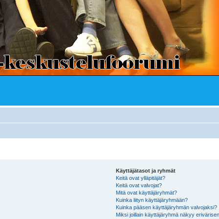
Käyttäjätasot ja ryhmät
Keitä ovat ylläpitäjät?
Keitä ovat valvojat?
Mitä ovat käyttäjäryhmät?
Kuinka liityn käyttäjäryhmään?
Kuinka pääsen käyttäjäryhmän valvojaksi?
Miksi joillain käyttäjäryhmä näkyy erivärise