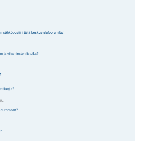
n sähköpostiini tältä keskustelufoorumilta!
en ja vihamiesten listoilta?
?
stiketjut?
it.
 seurantaan?
a?