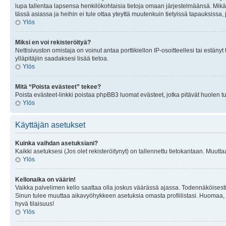
lupa tallentaa lapsensa henkilökohtaisia tietoja omaan järjestelmäänsä. Mikä
tässä asiassa ja heihin ei tule ottaa yteyttä muutenkuin tietyissä tapauksissa,
Ylös
Miksi en voi rekisteröityä?
Nettisivuston omistaja on voinut antaa porttikiellon IP-osoitteellesi tai estä
ylläpitäjiin saadaksesi lisää tietoa.
Ylös
Mitä “Poista evästeet” tekee?
Poista evästeet-linkki poistaa phpBB3 luomat evästeet, jotka pitävät huolen tunn
Ylös
Käyttäjän asetukset
Kuinka vaihdan asetuksiani?
Kaikki asetuksesi (Jos olet rekisteröitynyt) on tallennettu tietokantaan. Muutta
Ylös
Kellonaika on väärin!
Vaikka palvelimen kello saattaa olla joskus väärässä ajassa. Todennäköisesti
Sinun tulee muuttaa aikavyöhykkeen asetuksia omasta profiilistasi. Huomaa, että 
hyvä tilaisuus!
Ylös