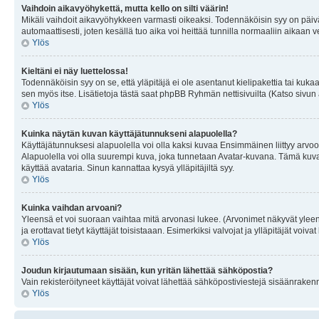
Vaihdoin aikavyöhykettä, mutta kello on silti väärin!
Mikäli vaihdoit aikavyöhykkeen varmasti oikeaksi. Todennäköisin syy on päiv
automaattisesti, joten kesällä tuo aika voi heittää tunnilla normaaliin aikaan v
Ylös
Kieltäni ei näy luettelossa!
Todennäköisin syy on se, että yläpitäjä ei ole asentanut kielipakettia tai kuka
sen myös itse. Lisätietoja tästä saat phpBB Ryhmän nettisivuilta (Katso sivun 
Ylös
Kuinka näytän kuvan käyttäjätunnukseni alapuolella?
Käyttäjätunnuksesi alapuolella voi olla kaksi kuvaa Ensimmäinen liittyy arvoosi
Alapuolella voi olla suurempi kuva, joka tunnetaan Avatar-kuvana. Tämä kuva o
käyttää avataria. Sinun kannattaa kysyä ylläpitäjiltä syy.
Ylös
Kuinka vaihdan arvoani?
Yleensä et voi suoraan vaihtaa mitä arvonasi lukee. (Arvonimet näkyvät yleen
ja erottavat tietyt käyttäjät toisistaaan. Esimerkiksi valvojat ja ylläpitäjät v
Ylös
Joudun kirjautumaan sisään, kun yritän lähettää sähköpostia?
Vain rekisteröityneet käyttäjät voivat lähettää sähköpostiviestejä sisäänraken
Ylös