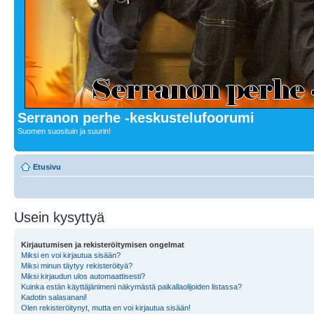
Serranon perhe -keskustelufoorumi
Suomen suosituin ja suurin!
Etusivu
Usein kysyttyä
Kirjautumisen ja rekisteröitymisen ongelmat
Miksi en voi kirjautua sisään?
Miksi minun täytyy rekisteröityä?
Miksi kirjaudun ulos automaattisesti?
Kuinka estän käyttäjänimeni näkymästä paikallaolijoiden listassa?
Kadotin salasanani!
Olen rekisteröitynyt, mutta en voi kirjautua sisään!