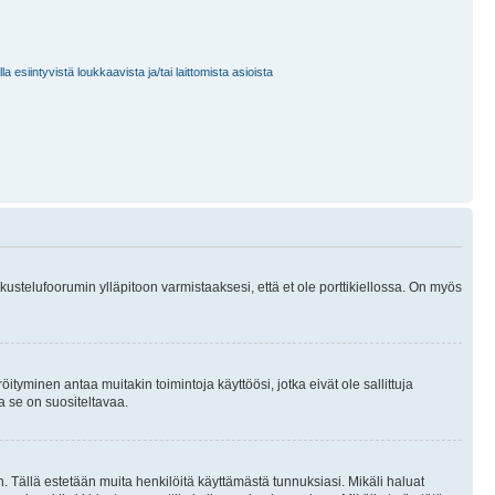
 esiintyvistä loukkaavista ja/tai laittomista asioista
skustelufoorumin ylläpitoon varmistaaksesi, että et ole porttikiellossa. On myös
öityminen antaa muitakin toimintoja käyttöösi, jotka eivät ole sallittuja
ja se on suositeltavaa.
. Tällä estetään muita henkilöitä käyttämästä tunnuksiasi. Mikäli haluat