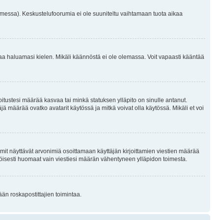
omessa). Keskustelufoorumia ei ole suuniteltu vaihtamaan tuota aikaa
sentaa haluamasi kielen. Mikäli käännöstä ei ole olemassa. Voit vapaasti kääntää
joitustesi määrää kasvaa tai minkä statuksen ylläpito on sinulle antanut.
 määrää ovatko avatarit käytössä ja mitkä voivat olla käytössä. Mikäli et voi
mit näyttävät arvonimiä osoittamaan käyttäjän kirjoittamien viestien määrää
ennäköisesti huomaat vain viestiesi määrän vähentyneen ylläpidon toimesta.
ään roskapostittajien toimintaa.