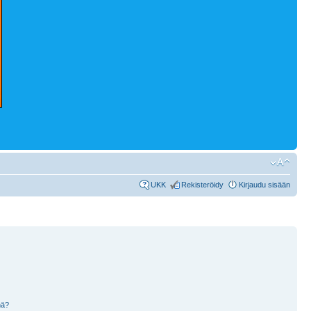
UKK
Rekisteröidy
Kirjaudu sisään
nä?