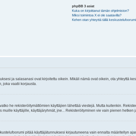
phpBB 3 asiat
Kuka on kirjoittanut tämän ohjelmiston?
Miksi toimintoa X ei ole saatavilla?
Kehen otan yhteyttä tällä keskustelufoorumilla
sesi ja salasanasi ovat kirjoitettu oikein. Mikäli nämä ovat oikein, ota yhteyttä ke
, joka vaatii korjausta.
ivatko he rekisteröitymättömien käyttäjien lähettää viestejä. Mutta kuitenkin. Rekister
s muille käyttäjille, käyttäjäryhmät, jne... Rekisteröityminen vie vain pienen hetken 
kustelufoorumi pitää käyttäjätunnuksesi kirjautuneena vain ennalta määritellyn ajan