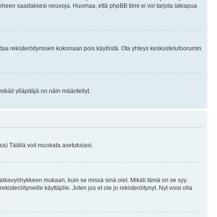
ieheen saadaksesi neuvoja. Huomaa, että phpBB tiimi ei voi tarjota lakiapua
 ottaa rekisteröitymisen kokonaan pois käytöstä. Ota yhteys keskustelufoorumin
käli ylläpitäjä on näin määritellyt.
a) Täällä voit muokata asetuksiasi.
 aikavyöhykkeen mukaan, kuin se missä sinä olet. Mikäli tämä on se syy.
eröityneille käyttäjille. Joten jos et ole jo rekisteröitynyt. Nyt voisi olla