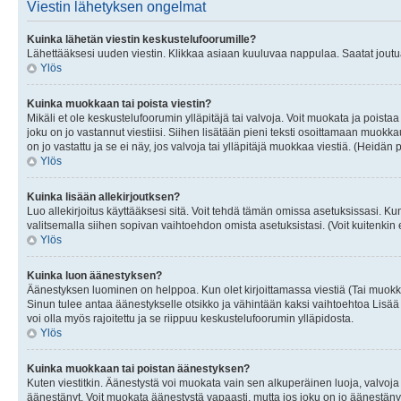
Viestin lähetyksen ongelmat
Kuinka lähetän viestin keskustelufoorumille?
Lähettääksesi uuden viestin. Klikkaa asiaan kuuluvaa nappulaa. Saatat joutua k
Ylös
Kuinka muokkaan tai poista viestin?
Mikäli et ole keskustelufoorumin ylläpitäjä tai valvoja. Voit muokata ja poista
joku on jo vastannut viestiisi. Siihen lisätään pieni teksti osoittamaan mu
on jo vastattu ja se ei näy, jos valvoja tai ylläpitäjä muokkaa viestiä. (Heidän 
Ylös
Kuinka lisään allekirjoutksen?
Luo allekirjoitus käyttääksesi sitä. Voit tehdä tämän omissa asetuksissasi. Kun 
valitsemalla siihen sopivan vaihtoehdon omista asetuksistasi. (Voit kuitenkin es
Ylös
Kuinka luon äänestyksen?
Äänestyksen luominen on helppoa. Kun olet kirjoittamassa viestiä (Tai muokk
Sinun tulee antaa äänestykselle otsikko ja vähintään kaksi vaihtoehtoa Lisää k
voi olla myös rajoitettu ja se riippuu keskustelufoorumin ylläpidosta.
Ylös
Kuinka muokkaan tai poistan äänestyksen?
Kuten viestitkin. Äänestystä voi muokata vain sen alkuperäinen luoja, valvoja
äänestänyt. Voit muokata äänestystä vapaasti, mutta jos joku on jo äänestänyt