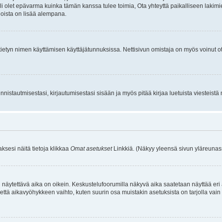
li olet epävarma kuinka tämän kanssa tulee toimia, Ota yhteyttä paikalliseen lakim
 joista on lisää alempana.
nyt tietyn nimen käyttämisen käyttäjätunnuksissa. Nettisivun omistaja on myös voinut
istautmisestasi, kirjautumisestasi sisään ja myös pitää kirjaa luetuista viesteistä mi
aksesi näitä tietoja klikkaa
Omat asetukset
Linkkiä. (Näkyy yleensä sivun yläreunass
 näytettävä aika on oikein. Keskustelufoorumilla näkyvä aika saatetaan näyttää eri
aikavyöhykkeen vaihto, kuten suurin osa muistakin asetuksista on tarjolla vain rekist