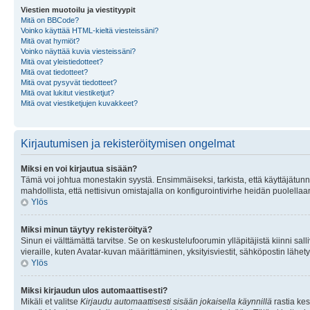
Viestien muotoilu ja viestityypit
Mitä on BBCode?
Voinko käyttää HTML-kieltä viesteissäni?
Mitä ovat hymiöt?
Voinko näyttää kuvia viesteissäni?
Mitä ovat yleistiedotteet?
Mitä ovat tiedotteet?
Mitä ovat pysyvät tiedotteet?
Mitä ovat lukitut viestiketjut?
Mitä ovat viestiketjujen kuvakkeet?
Kirjautumisen ja rekisteröitymisen ongelmat
Miksi en voi kirjautua sisään?
Tämä voi johtua monestakin syystä. Ensimmäiseksi, tarkista, että käyttäjätunnuk
mahdollista, että nettisivun omistajalla on konfigurointivirhe heidän puolellaan
Ylös
Miksi minun täytyy rekisteröityä?
Sinun ei välttämättä tarvitse. Se on keskustelufoorumin ylläpitäjistä kiinni sall
vieraille, kuten Avatar-kuvan määrittäminen, yksityisviestit, sähköpostin lähety
Ylös
Miksi kirjaudun ulos automaattisesti?
Mikäli et valitse
Kirjaudu automaattisesti sisään jokaisella käynnillä
rastia kes