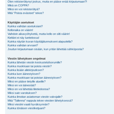
Olen rekisteröitynyt joskus, mutta en pääse enää kirjautumaan?!
Mikä on COPPA?
Miksi en voi rekisteröityä?
Mitä “Poista evästeet” tekee?
Käyttäjän asetukset
Kuinka vaihdan asetuksiani?
Kellonaika on väärin!
Vaihdoin aikavyöhykettä, mutta kello on silti väärin!
Kieltäni ei näy luettelossa!
Kuinka näytän kuvan käyttäjätunnukseni alapuolella?
Kuinka vaihdan arvoani?
Joudun kirjautumaan sisään, kun yritän lähettää sähköpostia?
Viestin lähetyksen ongelmat
Kuinka lähetän viestin keskustelufoorumille?
Kuinka muokkaan tai poista viestin?
Kuinka lisään allekirjoutksen?
Kuinka luon äänestyksen?
Kuinka muokkaan tai poistan äänestyksen?
Miksi en pääse tietyille alueille?
Miksi en voi äänestää?
Miksi en voi lähettää liitetiedostoa?
Miksi sain varoituksen?
Kuinka ilmoitan asiattoman viestin valvojalle?
Mitä "Tallenna" nappula tekee viestien lähetyksessä?
Miksi viestini vaatii hyväksynnän?
Kuinka tönäisen viestiketjuani?