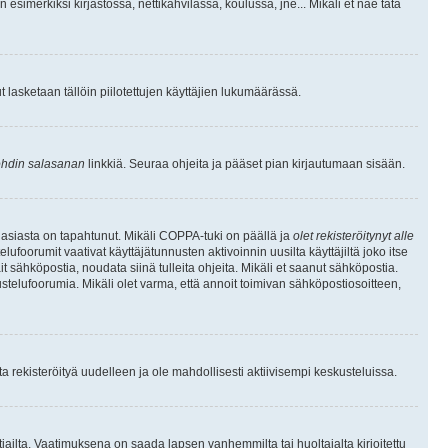
 esimerkiksi kirjastossa, nettikahvilassa, koulussa, jne... Mikäli et näe tätä
inut lasketaan tällöin piilotettujen käyttäjien lukumäärässä.
hdin salasanan
linkkiä. Seuraa ohjeita ja pääset pian kirjautumaan sisään.
 asiasta on tapahtunut. Mikäli COPPA-tuki on päällä ja
olet rekisteröitynyt alle
ufoorumit vaativat käyttäjätunnusten aktivoinnin uusilta käyttäjiltä joko itse
ait sähköpostia, noudata siinä tulleita ohjeita. Mikäli et saanut sähköpostia.
telufoorumia. Mikäli olet varma, että annoit toimivan sähköpostiosoitteen,
 rekisteröityä uudelleen ja ole mahdollisesti aktiivisempi keskusteluissa.
tiailta. Vaatimuksena on saada lapsen vanhemmilta tai huoltajalta kirjoitettu