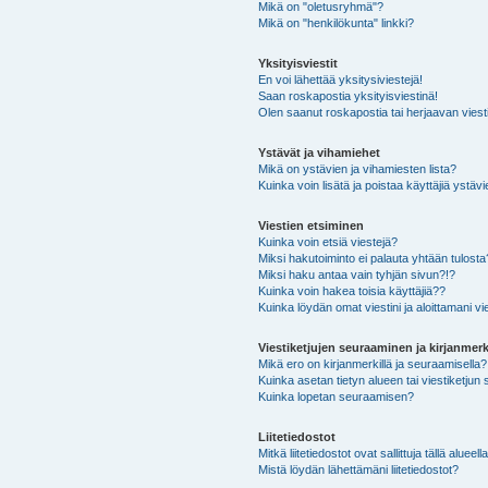
Mikä on "oletusryhmä"?
Mikä on "henkilökunta" linkki?
Yksityisviestit
En voi lähettää yksitysiviestejä!
Saan roskapostia yksityisviestinä!
Olen saanut roskapostia tai herjaavan viesti
Ystävät ja vihamiehet
Mikä on ystävien ja vihamiesten lista?
Kuinka voin lisätä ja poistaa käyttäjiä ystävi
Viestien etsiminen
Kuinka voin etsiä viestejä?
Miksi hakutoiminto ei palauta yhtään tulosta
Miksi haku antaa vain tyhjän sivun?!?
Kuinka voin hakea toisia käyttäjiä??
Kuinka löydän omat viestini ja aloittamani vie
Viestiketjujen seuraaminen ja kirjanmerk
Mikä ero on kirjanmerkillä ja seuraamisella?
Kuinka asetan tietyn alueen tai viestiketjun
Kuinka lopetan seuraamisen?
Liitetiedostot
Mitkä liitetiedostot ovat sallittuja tällä alueell
Mistä löydän lähettämäni liitetiedostot?