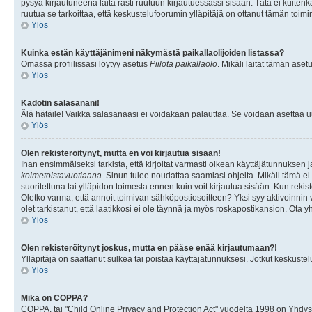
pysyä kirjautuneena laita rasti ruutuun kirjautuessassi sisään. Tätä ei kuitenka
ruutua se tarkoittaa, että keskustelufoorumin ylläpitäjä on ottanut tämän toim
Ylös
Kuinka estän käyttäjänimeni näkymästä paikallaolijoiden listassa?
Omassa profiilissasi löytyy asetus
Piilota paikallaolo
. Mikäli laitat tämän as
Ylös
Kadotin salasanani!
Älä hätäile! Vaikka salasanaasi ei voidakaan palauttaa. Se voidaan asettaa 
Ylös
Olen rekisteröitynyt, mutta en voi kirjautua sisään!
Ihan ensimmäiseksi tarkista, että kirjoitat varmasti oikean käyttäjätunnukse
kolmetoistavuotiaana
. Sinun tulee noudattaa saamiasi ohjeita. Mikäli tämä ei 
suoritettuna tai ylläpidon toimesta ennen kuin voit kirjautua sisään. Kun rekiste
Oletko varma, että annoit toimivan sähköpostiosoitteen? Yksi syy aktivoinni
olet tarkistanut, että laatikkosi ei ole täynnä ja myös roskapostikansion. Ota yh
Ylös
Olen rekisteröitynyt joskus, mutta en pääse enää kirjautumaan?!
Ylläpitäjä on saattanut sulkea tai poistaa käyttäjätunnuksesi. Jotkut keskust
Ylös
Mikä on COPPA?
COPPA, tai "Child Online Privacy and Protection Act" vuodelta 1998 on Yhdysval