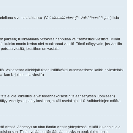
eteltuna sivun alalaidassa. (
Voit lähettää viestejä, Voit äänestää, jne.
) lista.
isen jälkeen) Klikkaamalla
Muokkaa
nappulaa valitsemastasi viestistä. Mikäli
, kuinka monta kertaa olet muokannut viestiä. Tämä näkyy vain, jos viestiin
poistaa viestiä, jos siihen on vastattu.
iä. Voit asettaa allekirjoituksen lisättäväksi automaattisesti kaikkiin viesteihisi
 kun kirjoitat uutta viestiä)
i tätä ei ole. oikeutesi eivät todennäköisesti riitä äänsetyksen luomiseen)
ättyy. Änestys ei pääty koskaan, mikäli asetat ajaksi 0. Vaihtoehtojen määrä
stä viestiä. Äänestys on aina tämän viestin yhteydessä. Mikäli kukaan ei ole
tai poistaa sen. Tällä pyritään estämään äänestyksen peukaloiminen ja