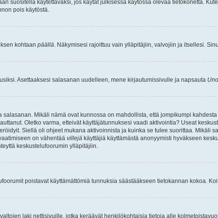
an suositella käytettäväksi, jos käytät julkisessa käytössä olevaa tietokonetta. Kuten
innon pois käytöstä.
etuksen kohtaan
päällä
. Näkymisesi rajoittuu vain ylläpitäjiin, valvojiin ja itsellesi. S
uusiksi. Asettaaksesi salasanan uudelleen, mene kirjautumissivulle ja napsauta
Uno
n ja salasanan. Mikäli nämä ovat kunnossa on mahdollista, että jompikumpi kahdesta
auttanut. Oletko varma, etteivät käyttäjätunnuksesi vaadi aktivointia? Useat keskustel
röidyit. Siellä oli ohjeet mukana aktivoinnista ja kuinka se tulee suorittaa. Mikäli s
n vaatimiseen on vähentää
villejä
käyttäjiä käyttämästä anonyymisti hyväkseen keskus
teyttä keskustelufoorumin ylläpitäjiin.
elufoorumit poistavat käyttämättömiä tunnuksia säästääkseen tietokannan kokoa. Koita
tojen laki nettisivuille, jotka keräävät henkilökohtaisia tietoja alle kolmetoistavuo