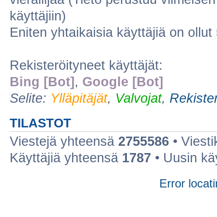
käyttäjiin)
Eniten yhtaikaisia käyttäjiä on ollut
Rekisteröityneet käyttäjät:
Bing [Bot]
,
Google [Bot]
Selite:
Ylläpitäjät
,
Valvojat
,
Rekister
TILASTOT
Viestejä yhteensä
2755586
• Viest
Käyttäjiä yhteensä
1787
• Uusin kä
Error locati