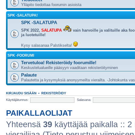
Ylläpito tiedottaa foorumin asioista
SPK -SALATUPA!
SPK -SALATUPA
SPK 2022,
SALATUPA
vain harvoille ja valituille aka fo
ja luotetuille!
Kysy salasanaa Palstikselta!
SPK -FOORUMI
Tervetuloa! Rekisteröidy foorumille!
Keskustelualueille pääsyyn vaaditaan rekisteröityminen
Palaute
Palautetta ja kysymyksiä anonyymeilta vierailta. -Johtokunta va
KIRJAUDU SISÄÄN
•
REKISTERÖIDY
Käyttäjätunnus:
Salasana:
PAIKALLAOLIJAT
Yhteensä
39
käyttäjää paikalla :: 2 
vierailijaa (Tieto perustuu viimeisen 