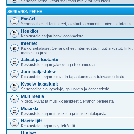
Serranon perhe -keskustelufoorumin virallinen blogi!
SERRANON PERHE
FanArt
Serranoaiheiset fanitaiteet, avatarit ja bannerit. Toivo tai toteuta
Henkilöt
Keskustele sarjan henkilöhahmoista
Internet
Kaikki sekalaiset Serranoaiheet internetistä; muut sivustot, linkit
mainostus ja yms.
Jaksot ja tuotanto
Keskustele sarjan jaksoista ja tuotannosta
Juonipaljastukset
Keskustele sarjan tulevista tapahtumista ja tulevaisuudesta
Kyselyt ja gallupit
Serranoaiheisia kyselyjä, galluppeja ja äänestyksiä
Multimedia
Videot, kuvat ja musiikkiäänitteet Serranon perheestä
Musiikki
Keskustele sarjan musiikista ja musiikintekijöistä
Näyttelijät
Keskustele sarjan näyttelijöistä
Uutiset