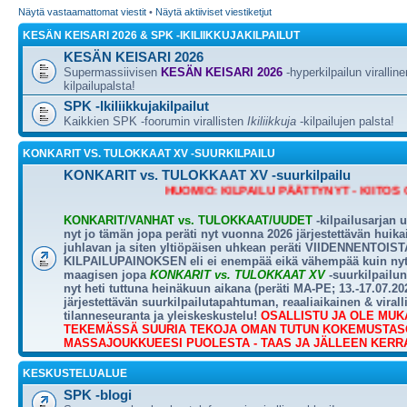
Näytä vastaamattomat viestit
•
Näytä aktiiviset viestiketjut
KESÄN KEISARI 2026 & SPK -IKILIIKKUJAKILPAILUT
KESÄN KEISARI 2026
Supermassiivisen
KESÄN KEISARI 2026
-hyperkilpailun viralline
kilpailupalsta!
SPK -Ikiliikkujakilpailut
Kaikkien SPK -foorumin virallisten
Ikiliikkuja
-kilpailujen palsta!
KONKARIT VS. TULOKKAAT XV -SUURKILPAILU
KONKARIT vs. TULOKKAAT XV -suurkilpailu
HUOMIO: KILPAILU PÄÄTTYNYT - KIITOS OSALLI
KONKARIT/VANHAT vs. TULOKKAAT/UUDET
-kilpailusarjan 
nyt jo tämän jopa peräti nyt vuonna 2026 järjestettävän huik
juhlavan ja siten yltiöpäisen uhkean peräti VIIDENNENTOISTA
KILPAILUPAINOKSEN eli ei enempää eikä vähempää kuin nyt
maagisen jopa
KONKARIT vs. TULOKKAAT XV
-suurkilpailun,
nyt heti tuttuna heinäkuun aikana (peräti MA-PE; 13.-17.07.20
järjestettävän suurkilpailutapahtuman, reaaliaikainen & virall
tilanneseuranta ja yleiskeskustelu!
OSALLISTU JA OLE MUK
TEKEMÄSSÄ SUURIA TEKOJA OMAN TUTUN KOKEMUSTAS
MASSAJOUKKUEESI PUOLESTA - TAAS JA JÄLLEEN KERR
KESKUSTELUALUE
SPK -blogi