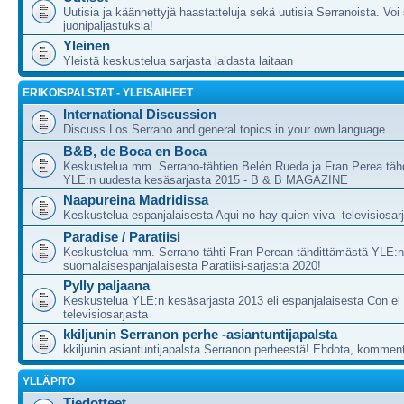
Uutisia ja käännettyjä haastatteluja sekä uutisia Serranoista. Voi 
juonipaljastuksia!
Yleinen
Yleistä keskustelua sarjasta laidasta laitaan
ERIKOISPALSTAT - YLEISAIHEET
International Discussion
Discuss Los Serrano and general topics in your own language
B&B, de Boca en Boca
Keskustelua mm. Serrano-tähtien Belén Rueda ja Fran Perea täh
YLE:n uudesta kesäsarjasta 2015 - B & B MAGAZINE
Naapureina Madridissa
Keskustelua espanjalaisesta Aqui no hay quien viva -televisiosar
Paradise / Paratiisi
Keskustelua mm. Serrano-tähti Fran Perean tähdittämästä YLE:
suomalaisespanjalaisesta Paratiisi-sarjasta 2020!
Pylly paljaana
Keskustelua YLE:n kesäsarjasta 2013 eli espanjalaisesta Con el C
televisiosarjasta
kkiljunin Serranon perhe -asiantuntijapalsta
kkiljunin asiantuntijapalsta Serranon perheestä! Ehdota, komment
YLLÄPITO
Tiedotteet