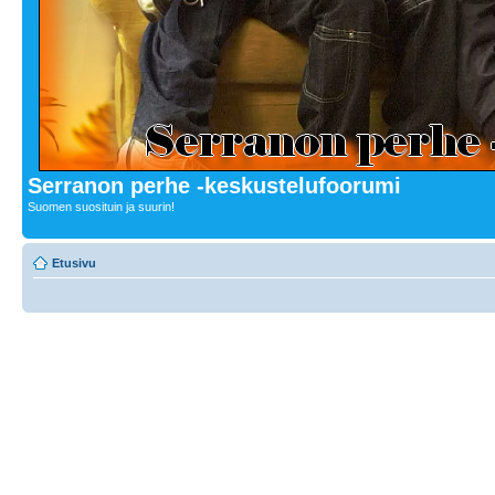
Serranon perhe -keskustelufoorumi
Suomen suosituin ja suurin!
Etusivu