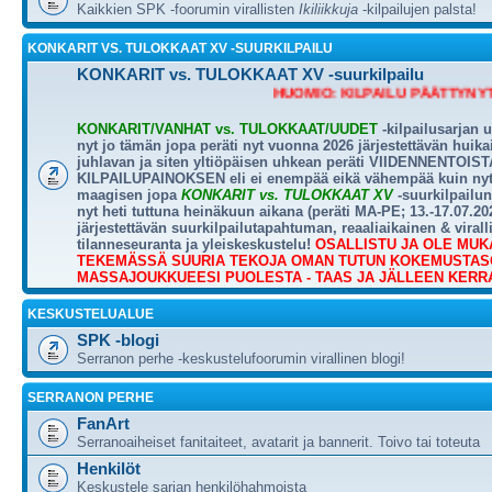
Kaikkien SPK -foorumin virallisten
Ikiliikkuja
-kilpailujen palsta!
KONKARIT VS. TULOKKAAT XV -SUURKILPAILU
KONKARIT vs. TULOKKAAT XV -suurkilpailu
HUOMIO: KILPAILU PÄÄTTYNYT - KI
KONKARIT/VANHAT vs. TULOKKAAT/UUDET
-kilpailusarjan 
nyt jo tämän jopa peräti nyt vuonna 2026 järjestettävän huik
juhlavan ja siten yltiöpäisen uhkean peräti VIIDENNENTOISTA
KILPAILUPAINOKSEN eli ei enempää eikä vähempää kuin nyt
maagisen jopa
KONKARIT vs. TULOKKAAT XV
-suurkilpailun,
nyt heti tuttuna heinäkuun aikana (peräti MA-PE; 13.-17.07.20
järjestettävän suurkilpailutapahtuman, reaaliaikainen & virall
tilanneseuranta ja yleiskeskustelu!
OSALLISTU JA OLE MUK
TEKEMÄSSÄ SUURIA TEKOJA OMAN TUTUN KOKEMUSTAS
MASSAJOUKKUEESI PUOLESTA - TAAS JA JÄLLEEN KERR
KESKUSTELUALUE
SPK -blogi
Serranon perhe -keskustelufoorumin virallinen blogi!
SERRANON PERHE
FanArt
Serranoaiheiset fanitaiteet, avatarit ja bannerit. Toivo tai toteuta
Henkilöt
Keskustele sarjan henkilöhahmoista