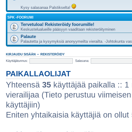
Kysy salasanaa Palstikselta!
SPK -FOORUMI
Tervetuloa! Rekisteröidy foorumille!
Keskustelualueille pääsyyn vaaditaan rekisteröityminen
Palaute
Palautetta ja kysymyksiä anonyymeilta vierailta. -Johtokunta va
KIRJAUDU SISÄÄN
•
REKISTERÖIDY
Käyttäjätunnus:
Salasana:
PAIKALLAOLIJAT
Yhteensä
35
käyttäjää paikalla :: 1 
vierailijaa (Tieto perustuu viimeisen 
käyttäjiin)
Eniten yhtaikaisia käyttäjiä on ollut