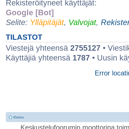
Rekisteröityneet käyttäjät:
Google [Bot]
Selite:
Ylläpitäjät
,
Valvojat
,
Rekister
TILASTOT
Viestejä yhteensä
2755127
• Viest
Käyttäjiä yhteensä
1787
• Uusin kä
Error locati
Etusivu
Keskustelufoorumin moottorina toim