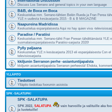
International Discussion
Discuss Los Serrano and general topics in your own language
B&B, de Boca en Boca
Keskustelua mm. Serrano-tähtien Belén Rueda ja Fran Perea täh
YLE:n uudesta kesäsarjasta 2015 - B & B MAGAZINE
Naapureina Madridissa
Keskustelua espanjalaisesta Aqui no hay quien viva -televisiosar
Paradise / Paratiisi
Keskustelua mm. Serrano-tähti Fran Perean tähdittämästä YLE:
suomalaisespanjalaisesta Paratiisi-sarjasta 2020!
Pylly paljaana
Keskustelua YLE:n kesäsarjasta 2013 eli espanjalaisesta Con el C
televisiosarjasta
kkiljunin Serranon perhe -asiantuntijapalsta
kkiljunin asiantuntijapalsta Serranon perheestä! Ehdota, komment
YLLÄPITO
Tiedotteet
Ylläpito tiedottaa foorumin asioista
SPK -SALATUPA!
SPK -SALATUPA
SPK 2022,
SALATUPA
vain harvoille ja valituille aka fo
ja luotetuille!