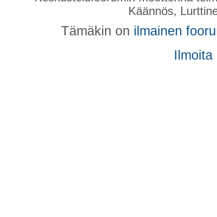
Käännös, Lurttin
Tämäkin on
ilmainen foor
Ilmoita