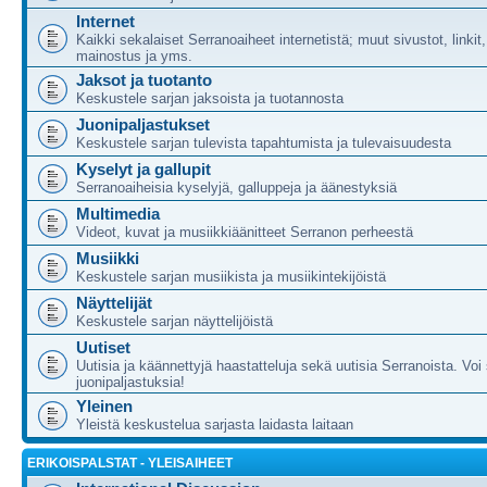
Internet
Kaikki sekalaiset Serranoaiheet internetistä; muut sivustot, linkit
mainostus ja yms.
Jaksot ja tuotanto
Keskustele sarjan jaksoista ja tuotannosta
Juonipaljastukset
Keskustele sarjan tulevista tapahtumista ja tulevaisuudesta
Kyselyt ja gallupit
Serranoaiheisia kyselyjä, galluppeja ja äänestyksiä
Multimedia
Videot, kuvat ja musiikkiäänitteet Serranon perheestä
Musiikki
Keskustele sarjan musiikista ja musiikintekijöistä
Näyttelijät
Keskustele sarjan näyttelijöistä
Uutiset
Uutisia ja käännettyjä haastatteluja sekä uutisia Serranoista. Voi 
juonipaljastuksia!
Yleinen
Yleistä keskustelua sarjasta laidasta laitaan
ERIKOISPALSTAT - YLEISAIHEET