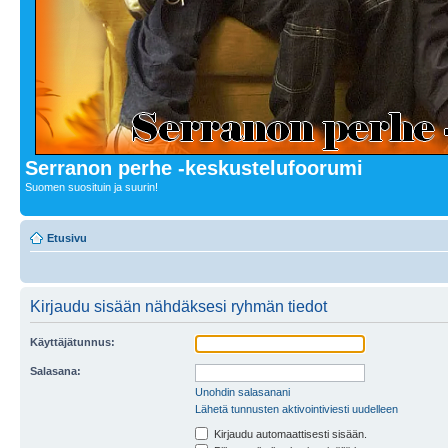
Serranon perhe -keskustelufoorumi
Suomen suosituin ja suurin!
Etusivu
Kirjaudu sisään nähdäksesi ryhmän tiedot
Käyttäjätunnus:
Salasana:
Unohdin salasanani
Lähetä tunnusten aktivointiviesti uudelleen
Kirjaudu automaattisesti sisään.