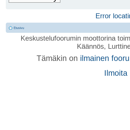
Error locati
Etusivu
Keskustelufoorumin moottorina toim
Käännös, Lurttin
Tämäkin on
ilmainen foor
Ilmoita