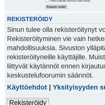
Piilota paikalla olemiseni tällä kertaa
REKISTERÖIDY
Sinun tulee olla rekisteröitynyt v
Rekisteröityminen vie vain hetken
mahdollisuuksia. Sivuston ylläpit
rekisteröityneille käyttäjille. Mu
liittyvät käytännöt ennen kirjau
keskustelufoorumin säännöt.
Käyttöehdot
|
Yksityisyyden s
Rekisteröidy