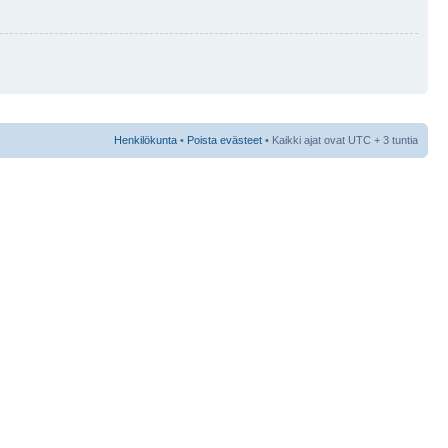
Henkilökunta
•
Poista evästeet
• Kaikki ajat ovat UTC + 3 tuntia