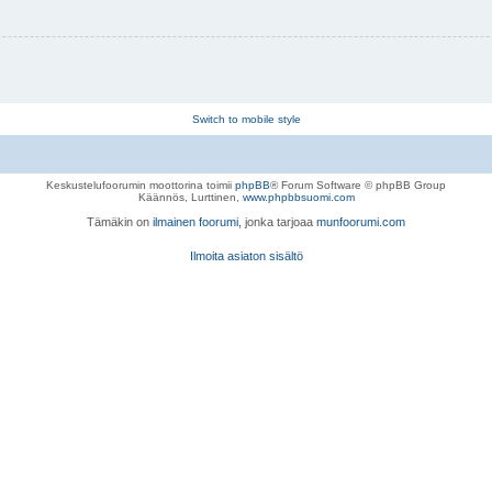
Switch to mobile style
Keskustelufoorumin moottorina toimii
phpBB
® Forum Software © phpBB Group
Käännös, Lurttinen,
www.phpbbsuomi.com
Tämäkin on
ilmainen foorumi
, jonka tarjoaa
munfoorumi.com
Ilmoita asiaton sisältö