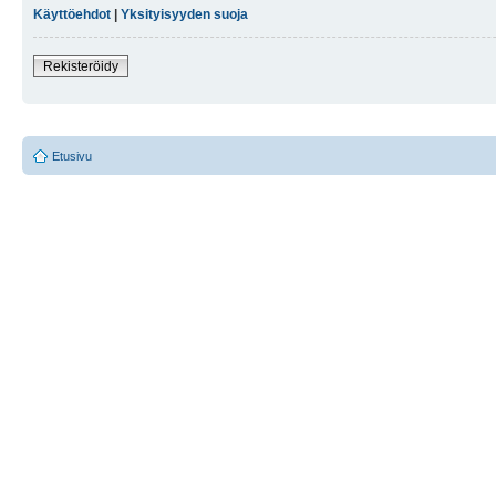
Käyttöehdot
|
Yksityisyyden suoja
Rekisteröidy
Etusivu