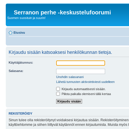
Serranon perhe -keskustelufoorumi
Suomen suosituin ja suurin!
Etusivu
Kirjaudu sisään katsoaksesi henkilökunnan tietoja.
Käyttäjätunnus:
Salasana:
Unohdin salasanani
Lähetä tunnusten aktivointiviesti uudelleen
Kirjaudu automaattisesti sisään.
Piilota paikalla olemiseni tällä kertaa
REKISTERÖIDY
Sinun tulee olla rekisteröitynyt voidaksesi kirjautua sisään. Rekisteröityminen 
käyttöehtomme ja siihen liittyvät käytännöt ennen kirjautumista. Muista myös