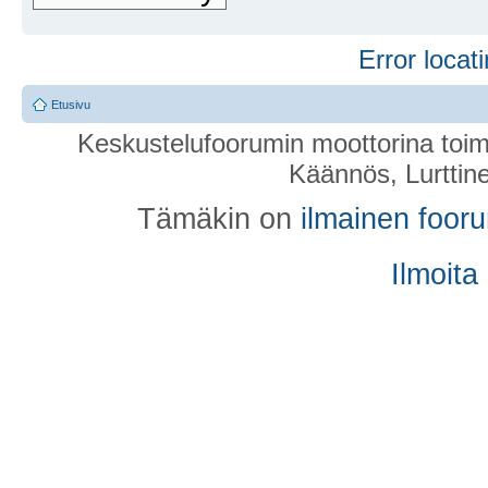
Error locati
Etusivu
Keskustelufoorumin moottorina toim
Käännös, Lurttin
Tämäkin on
ilmainen foor
Ilmoita