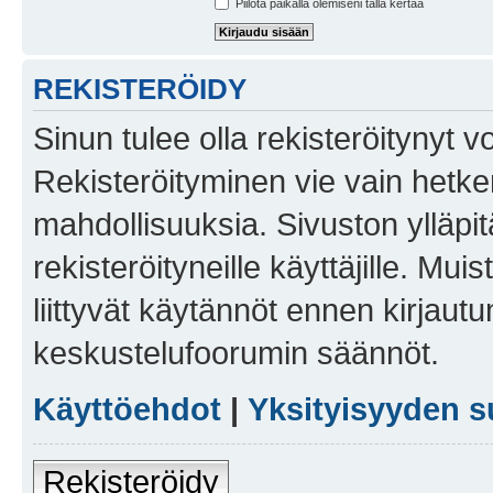
Piilota paikalla olemiseni tällä kertaa
REKISTERÖIDY
Sinun tulee olla rekisteröitynyt v
Rekisteröityminen vie vain hetken
mahdollisuuksia. Sivuston ylläpit
rekisteröityneille käyttäjille. Mu
liittyvät käytännöt ennen kirjau
keskustelufoorumin säännöt.
Käyttöehdot
|
Yksityisyyden s
Rekisteröidy