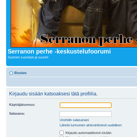
Serranon perhe -keskustelufoorumi
Suomen suosituin ja suurin!
Etusivu
Kirjaudu sisään katsoaksesi tätä profiilia.
Käyttäjätunnus:
Salasana:
Unohdin salasanani
Lähetä tunnusten aktivointiviesti uudelleen
Kirjaudu automaattisesti sisään.