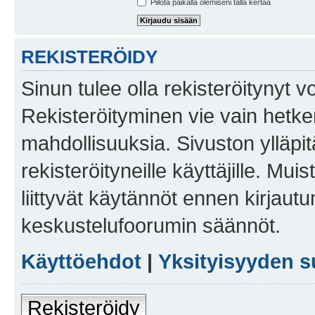
Piilota paikalla olemiseni tällä kertaa
REKISTERÖIDY
Sinun tulee olla rekisteröitynyt v
Rekisteröityminen vie vain hetken
mahdollisuuksia. Sivuston ylläpit
rekisteröityneille käyttäjille. Mu
liittyvät käytännöt ennen kirjau
keskustelufoorumin säännöt.
Käyttöehdot
|
Yksityisyyden s
Rekisteröidy