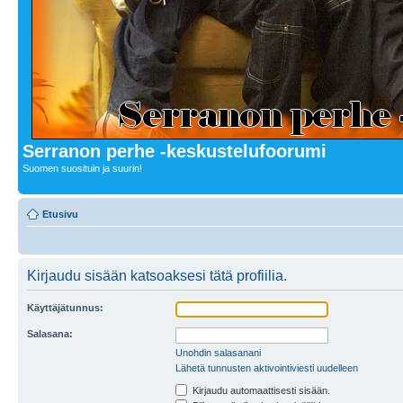
Serranon perhe -keskustelufoorumi
Suomen suosituin ja suurin!
Etusivu
Kirjaudu sisään katsoaksesi tätä profiilia.
Käyttäjätunnus:
Salasana:
Unohdin salasanani
Lähetä tunnusten aktivointiviesti uudelleen
Kirjaudu automaattisesti sisään.