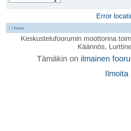
Error locati
Etusivu
Keskustelufoorumin moottorina toim
Käännös, Lurttin
Tämäkin on
ilmainen foor
Ilmoita