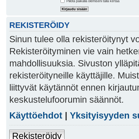
Piilota paikalla olemiseni tällä kertaa
REKISTERÖIDY
Sinun tulee olla rekisteröitynyt v
Rekisteröityminen vie vain hetken
mahdollisuuksia. Sivuston ylläpit
rekisteröityneille käyttäjille. Mu
liittyvät käytännöt ennen kirjau
keskustelufoorumin säännöt.
Käyttöehdot
|
Yksityisyyden s
Rekisteröidy