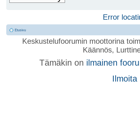
Error locati
Etusivu
Keskustelufoorumin moottorina toim
Käännös, Lurttin
Tämäkin on
ilmainen foor
Ilmoita