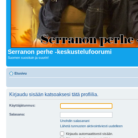
Serranon perhe -keskustelufoorumi
Suomen suosituin ja suurin!
Etusivu
Kirjaudu sisään katsoaksesi tätä profiilia.
Käyttäjätunnus:
Salasana:
Unohdin salasanani
Lähetä tunnusten aktivointiviesti uudelleen
Kirjaudu automaattisesti sisään.