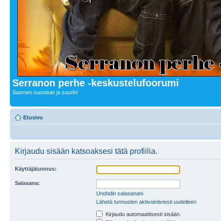
Serranon perhe -keskustelufoorumi
Suomen suosituin ja suurin!
Etusivu
Kirjaudu sisään katsoaksesi tätä profiilia.
Käyttäjätunnus:
Salasana:
Unohdin salasanani
Lähetä tunnusten aktivointiviesti uudelleen
Kirjaudu automaattisesti sisään.