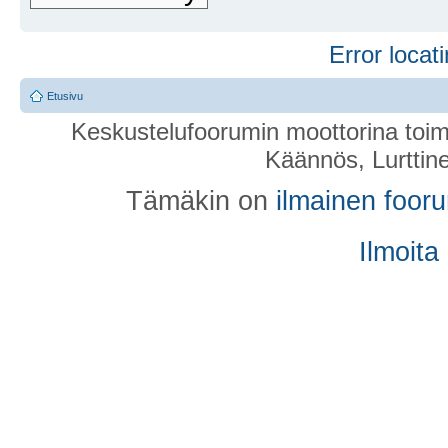
Error locati
Etusivu
Keskustelufoorumin moottorina toim
Käännös, Lurttin
Tämäkin on
ilmainen foor
Ilmoita