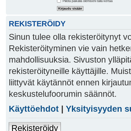
Piilota paikalla olemiseni tällä kertaa
REKISTERÖIDY
Sinun tulee olla rekisteröitynyt v
Rekisteröityminen vie vain hetken
mahdollisuuksia. Sivuston ylläpit
rekisteröityneille käyttäjille. Mu
liittyvät käytännöt ennen kirjau
keskustelufoorumin säännöt.
Käyttöehdot
|
Yksityisyyden s
Rekisteröidy