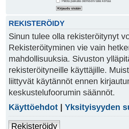
Piilota paikalla olemiseni tällä kertaa
REKISTERÖIDY
Sinun tulee olla rekisteröitynyt v
Rekisteröityminen vie vain hetken
mahdollisuuksia. Sivuston ylläpit
rekisteröityneille käyttäjille. Mu
liittyvät käytännöt ennen kirjau
keskustelufoorumin säännöt.
Käyttöehdot
|
Yksityisyyden s
Rekisteröidy