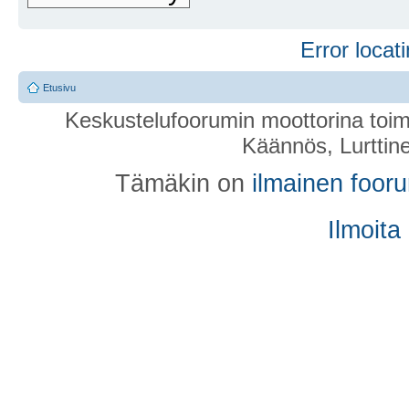
Error locati
Etusivu
Keskustelufoorumin moottorina toim
Käännös, Lurttin
Tämäkin on
ilmainen foor
Ilmoita