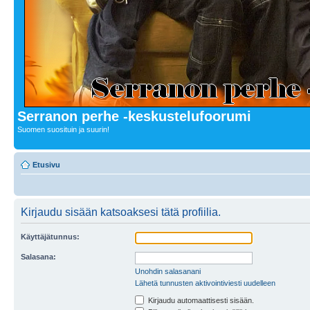
Serranon perhe -keskustelufoorumi
Suomen suosituin ja suurin!
Etusivu
Kirjaudu sisään katsoaksesi tätä profiilia.
Käyttäjätunnus:
Salasana:
Unohdin salasanani
Lähetä tunnusten aktivointiviesti uudelleen
Kirjaudu automaattisesti sisään.