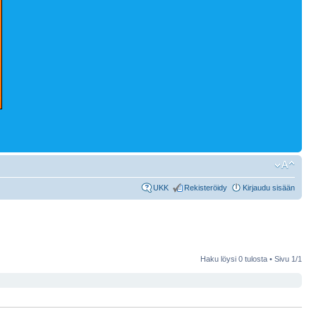
UKK
Rekisteröidy
Kirjaudu sisään
Haku löysi 0 tulosta • Sivu
1
/
1