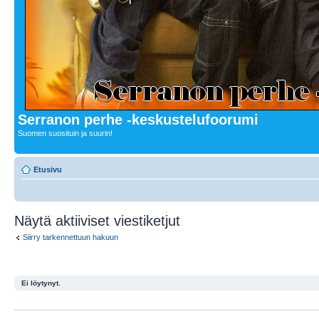
Serranon perhe -keskustelufoorumi
Suomen suosituin ja suurin!
Etusivu
Näytä aktiiviset viestiketjut
Siirry tarkennettuun hakuun
Ei löytynyt.