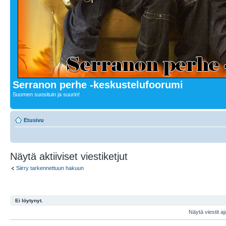
Serranon perhe -keskustelufoorumi
Suomen suosituin ja suurin!
Etusivu
Näytä aktiiviset viestiketjut
Siirry tarkennettuun hakuun
Ei löytynyt.
Näytä viestit aj