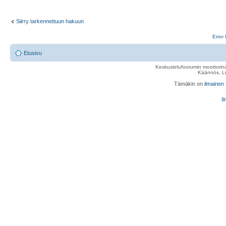
Siirry tarkennettuun hakuun
Error 
Etusivu
Keskustelufoorumin moottorina
Käännös, Lu
Tämäkin on
ilmainen
Il