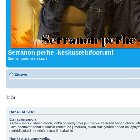
Serranon perhe -keskustelufoorumi
Suomen suosituin ja suurin!
Etusivu
Etsi
HAKULAUSEKE
Etsi avainsanoja:
Aseta
+
merkki sanan eteen, jonka on löydyttävä ja
-
merkki sellaisen sanan eteen, jota
Laita haettavat sanat sulkuihin erotettuna
|
-merkillä, mikäli vain yhden sanan on löydyt
merkkiä jokerimerkkinä osittaisiin hakuihin
Hae käyttäjätunnuksella: