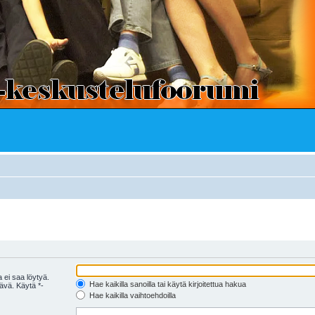
 ei saa löytyä.
Hae kaikilla sanoilla tai käytä kirjoitettua hakua
tävä. Käytä *-
Hae kaikilla vaihtoehdoilla