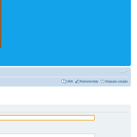
UKK
Rekisteröidy
Kirjaudu sisään