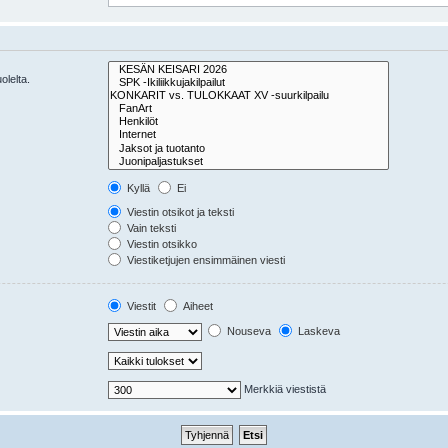
olelta.
Kyllä
Ei
Viestin otsikot ja teksti
Vain teksti
Viestin otsikko
Viestiketjujen ensimmäinen viesti
Viestit
Aiheet
Nouseva
Laskeva
Merkkiä viestistä