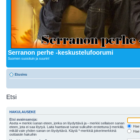
Serranon perhe -keskustelufoorumi
Suomen suosituin ja suurin!
Etusivu
Etsi
HAKULAUSEKE
Etsi avainsanoja:
Aseta
+
merkki sanan eteen, jonka on löydyttävä ja
-
merkki sellaisen sanan
Hae k
eteen, jota ei saa löytyä. Laita haettavat sanat sulkuihin erotettuna
|
-merkillä,
mikäli vain yhden sanan on löydyttävä. Käytä *-merkkiä jokerimerkkinä
Hae k
osittaisiin hakuihin