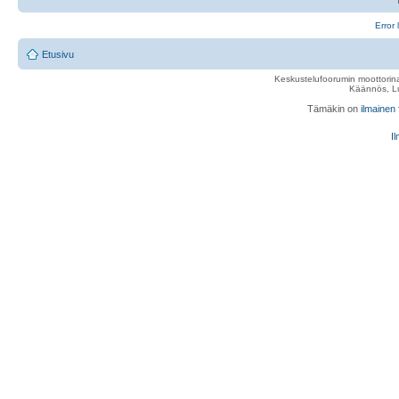
Error 
Etusivu
Keskustelufoorumin moottorina
Käännös, Lu
Tämäkin on
ilmainen
Il