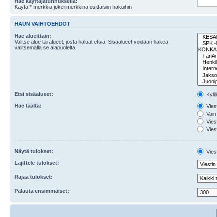
Hae käyttäjätunnuksella:
Käytä *-merkkiä jokerimerkkinä osittaisiin hakuihin
HAUN VAIHTOEHDOT
Hae alueittain:
Valitse alue tai alueet, josta haluat etsiä. Sisäalueet voidaan hakea
valitsemalla se alapuolelta.
Etsi sisäalueet:
Kyll
Hae täältä:
Viest
Vain 
Viest
Viest
Näytä tulokset:
Viest
Lajittele tulokset:
Rajaa tulokset:
Palauta ensimmäiset: