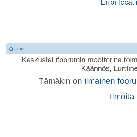
Error locati
Etusivu
Keskustelufoorumin moottorina toim
Käännös, Lurttin
Tämäkin on
ilmainen foor
Ilmoita