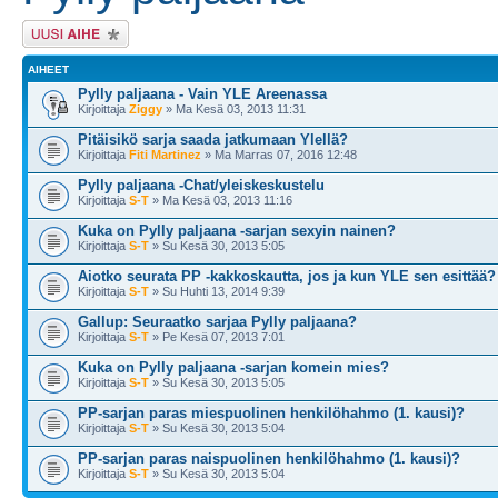
Lähetä uusi viesti
AIHEET
Pylly paljaana - Vain YLE Areenassa
Kirjoittaja
Ziggy
» Ma Kesä 03, 2013 11:31
Pitäisikö sarja saada jatkumaan Ylellä?
Kirjoittaja
Fiti Martinez
» Ma Marras 07, 2016 12:48
Pylly paljaana -Chat/yleiskeskustelu
Kirjoittaja
S-T
» Ma Kesä 03, 2013 11:16
Kuka on Pylly paljaana -sarjan sexyin nainen?
Kirjoittaja
S-T
» Su Kesä 30, 2013 5:05
Aiotko seurata PP -kakkoskautta, jos ja kun YLE sen esittää?
Kirjoittaja
S-T
» Su Huhti 13, 2014 9:39
Gallup: Seuraatko sarjaa Pylly paljaana?
Kirjoittaja
S-T
» Pe Kesä 07, 2013 7:01
Kuka on Pylly paljaana -sarjan komein mies?
Kirjoittaja
S-T
» Su Kesä 30, 2013 5:05
PP-sarjan paras miespuolinen henkilöhahmo (1. kausi)?
Kirjoittaja
S-T
» Su Kesä 30, 2013 5:04
PP-sarjan paras naispuolinen henkilöhahmo (1. kausi)?
Kirjoittaja
S-T
» Su Kesä 30, 2013 5:04