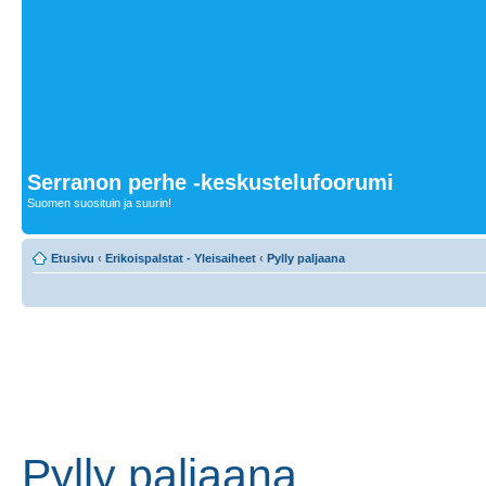
Serranon perhe -keskustelufoorumi
Suomen suosituin ja suurin!
Etusivu
‹
Erikoispalstat - Yleisaiheet
‹
Pylly paljaana
Pylly paljaana