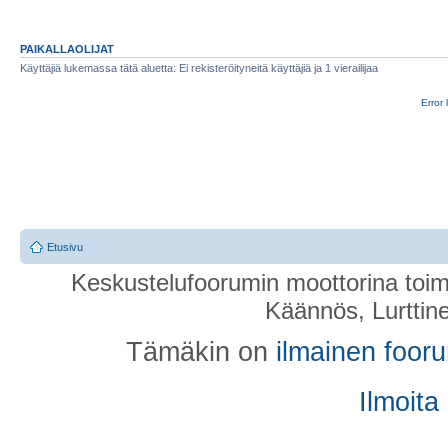
PAIKALLAOLIJAT
Käyttäjiä lukemassa tätä aluetta: Ei rekisteröityneitä käyttäjiä ja 1 vierailijaa
Error 
Etusivu
Keskustelufoorumin moottorina toim
Käännös, Lurttin
Tämäkin on
ilmainen foor
Ilmoita