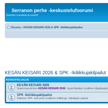
Serranon perhe -keskustelufoorumi
Suomen suosituin ja suurin!
Etusivu
‹
KESÄN KEISARI 2026 & SPK -Ikiliikkujakilpailut
KESÄN KEISARI 2026 & SPK -Ikiliikkujakilpailut
KESKUSTELUALUE
KESÄN KEISARI 2026
Supermassiivisen
KESÄN KEISARI 2026
-hyperkilpailun virallinen kilpailupalst
SPK -Ikiliikkujakilpailut
Kaikkien SPK -foorumin virallisten
Ikiliikkuja
-kilpailujen palsta!