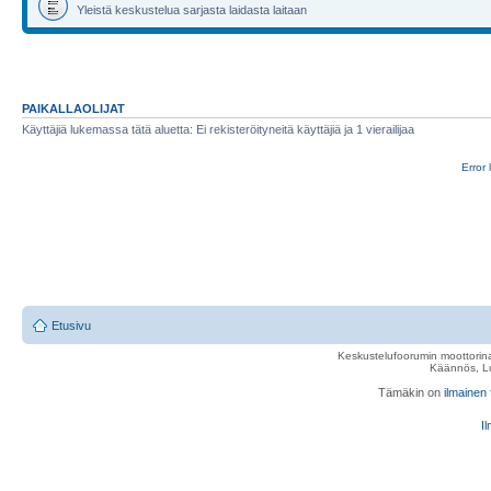
Yleistä keskustelua sarjasta laidasta laitaan
PAIKALLAOLIJAT
Käyttäjiä lukemassa tätä aluetta: Ei rekisteröityneitä käyttäjiä ja 1 vierailijaa
Error 
Etusivu
Keskustelufoorumin moottorina
Käännös, Lu
Tämäkin on
ilmainen
Il