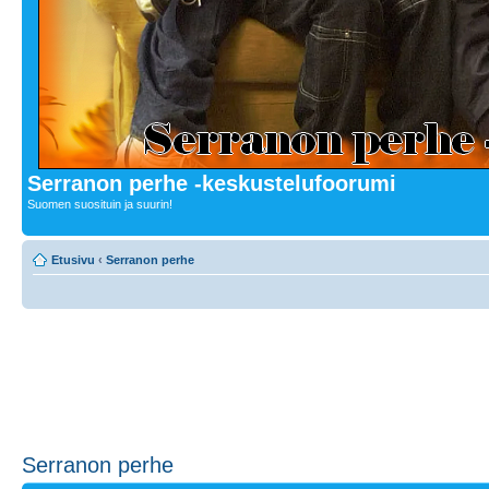
Serranon perhe -keskustelufoorumi
Suomen suosituin ja suurin!
Etusivu
‹
Serranon perhe
Serranon perhe