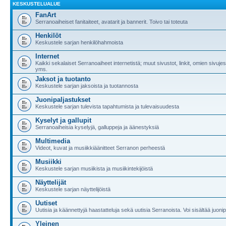
KESKUSTELUALUE
FanArt
Serranoaiheiset fanitaiteet, avatarit ja bannerit. Toivo tai toteuta
Henkilöt
Keskustele sarjan henkilöhahmoista
Internet
Kaikki sekalaiset Serranoaiheet internetistä; muut sivustot, linkit, omien sivuje
yms.
Jaksot ja tuotanto
Keskustele sarjan jaksoista ja tuotannosta
Juonipaljastukset
Keskustele sarjan tulevista tapahtumista ja tulevaisuudesta
Kyselyt ja gallupit
Serranoaiheisia kyselyjä, galluppeja ja äänestyksiä
Multimedia
Videot, kuvat ja musiikkiäänitteet Serranon perheestä
Musiikki
Keskustele sarjan musiikista ja musiikintekijöistä
Näyttelijät
Keskustele sarjan näyttelijöistä
Uutiset
Uutisia ja käännettyjä haastatteluja sekä uutisia Serranoista. Voi sisältää juonip
Yleinen