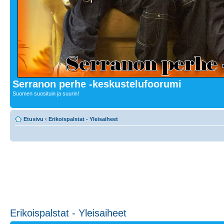
Serranon perhe -keskustelufoorumi
Suomen suosituin ja suurin!
Etusivu
‹
Erikoispalstat - Yleisaiheet
Erikoispalstat - Yleisaiheet