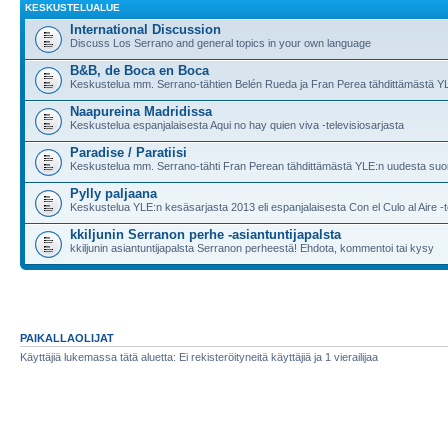
KESKUSTELUALUE
International Discussion
Discuss Los Serrano and general topics in your own language
B&B, de Boca en Boca
Keskustelua mm. Serrano-tähtien Belén Rueda ja Fran Perea tähdittämästä 
Naapureina Madridissa
Keskustelua espanjalaisesta Aqui no hay quien viva -televisiosarjasta
Paradise / Paratiisi
Keskustelua mm. Serrano-tähti Fran Perean tähdittämästä YLE:n uudesta suoma
Pylly paljaana
Keskustelua YLE:n kesäsarjasta 2013 eli espanjalaisesta Con el Culo al Aire -t
kkiljunin Serranon perhe -asiantuntijapalsta
kkiljunin asiantuntijapalsta Serranon perheestä! Ehdota, kommentoi tai kysy
PAIKALLAOLIJAT
Käyttäjiä lukemassa tätä aluetta: Ei rekisteröityneitä käyttäjiä ja 1 vierailijaa