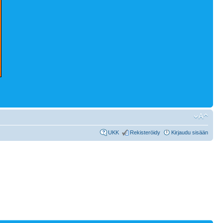
UKK
Rekisteröidy
Kirjaudu sisään