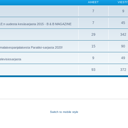
AIHEET
VIESTI
7
9
7
45
YLE:n uudesta kesäsarjasta 2015 - B & B MAGAZINE
29
342
15
90
laisespanjalaisesta Paratiisi-sarjasta 2020!
9
49
elevisiosarjasta
93
372
Switch to mobile style