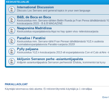
KESKUSTELUALUE
International Discussion
Discuss Los Serrano and general topics in your own language
B&B, de Boca en Boca
Keskustelua mm. Serrano-tähtien Belén Rueda ja Fran Perea tähdittämästä Y
kesäsarjasta 2015 - B & B MAGAZINE
Naapureina Madridissa
Keskustelua espanjalaisesta Aqui no hay quien viva -televisiosarjasta
Paradise / Paratiisi
Keskustelua mm. Serrano-tähti Fran Perean tähdittämästä YLE:n uudesta
suomalaisespanjalaisesta Paratiisi-sarjasta 2020!
Pylly paljaana
Keskustelua YLE:n kesäsarjasta 2013 eli espanjalaisesta Con el Culo al Aire -t
kkiljunin Serranon perhe -asiantuntijapalsta
kkiljunin asiantuntijapalsta Serranon perheestä! Ehdota, kommentoi tai kysy
PAIKALLAOLIJAT
Käyttäjiä lukemassa tätä aluetta: Ei rekisteröityneitä käyttäjiä ja 1 vierailijaa
Error 