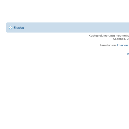
Etusivu
Keskustelufoorumin moottorina
Käännös, Lu
Tämäkin on
ilmainen
Il