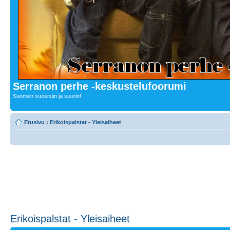
Serranon perhe -keskustelufoorumi
Suomen suosituin ja suurin!
Etusivu
‹
Erikoispalstat - Yleisaiheet
Erikoispalstat - Yleisaiheet