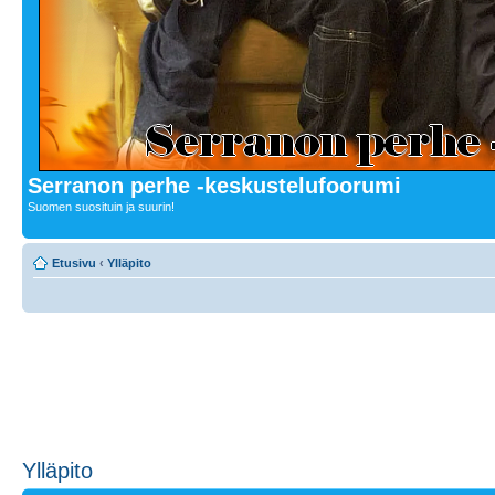
Serranon perhe -keskustelufoorumi
Suomen suosituin ja suurin!
Etusivu
‹
Ylläpito
Ylläpito