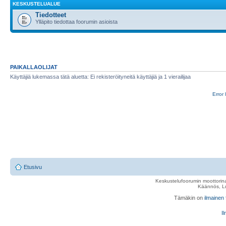
KESKUSTELUALUE
Tiedotteet
Ylläpito tiedottaa foorumin asioista
PAIKALLAOLIJAT
Käyttäjiä lukemassa tätä aluetta: Ei rekisteröityneitä käyttäjiä ja 1 vierailijaa
Error 
Etusivu
Keskustelufoorumin moottorina
Käännös, Lu
Tämäkin on
ilmainen
Il