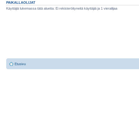
PAIKALLAOLIJAT
Käyttäjiä lukemassa tätä aluetta: Ei rekisteröityneitä käyttäjiä ja 1 vierailijaa
Etusivu