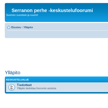
Serranon perhe -keskustelufoorumi
Suomen suosituin ja suurin!
Etusivu
‹
Ylläpito
Ylläpito
KESKUSTELUALUE
Tiedotteet
Ylläpito tiedottaa foorumin asioista