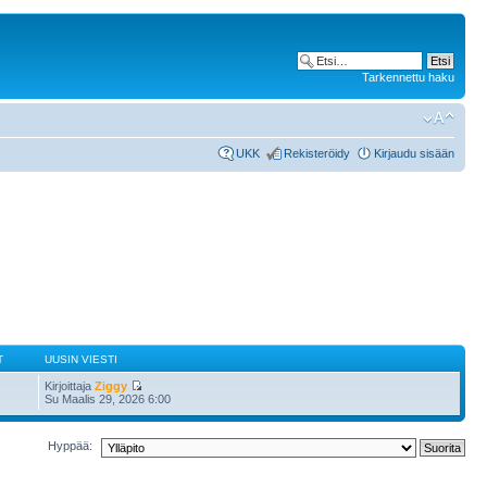
Tarkennettu haku
UKK
Rekisteröidy
Kirjaudu sisään
T
UUSIN VIESTI
Kirjoittaja
Ziggy
Su Maalis 29, 2026 6:00
Hyppää: