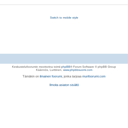
Switch to mobile style
Keskustelufoorumin moottorina toimii
phpBB
® Forum Software © phpBB Group
Käännös, Lurttinen,
www.phpbbsuomi.com
Tämäkin on
ilmainen foorumi
, jonka tarjoaa
munfoorumi.com
Ilmoita asiaton sisältö