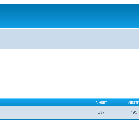
AIHEET
VIESTI
137
495