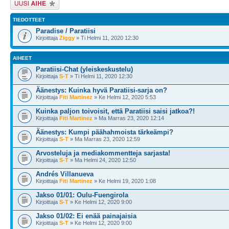
TIEDOTTEET
Paradise / Paratiisi
Kirjoittaja
Ziggy
» Ti Helmi 11, 2020 12:30
AIHEET
Paratiisi-Chat (yleiskeskustelu)
Kirjoittaja
S-T
» Ti Helmi 11, 2020 12:30
Äänestys: Kuinka hyvä Paratiisi-sarja on?
Kirjoittaja
Fiti Martinez
» Ke Helmi 12, 2020 5:53
Kuinka paljon toivoisit, että Paratiisi saisi jatkoa?!
Kirjoittaja
Fiti Martinez
» Ma Marras 23, 2020 12:14
Äänestys: Kumpi päähahmoista tärkeämpi?
Kirjoittaja
S-T
» Ma Marras 23, 2020 12:59
Arvosteluja ja mediakommentteja sarjasta!
Kirjoittaja
S-T
» Ma Helmi 24, 2020 12:50
Andrés Villanueva
Kirjoittaja
Fiti Martinez
» Ke Helmi 19, 2020 1:08
Jakso 01/01: Oulu-Fuengirola
Kirjoittaja
S-T
» Ke Helmi 12, 2020 9:00
Jakso 01/02: Ei enää painajaisia
Kirjoittaja
S-T
» Ke Helmi 12, 2020 9:00