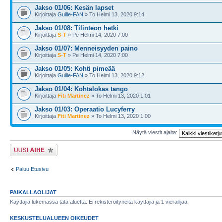
Jakso 01/06: Kesän lapset
Kirjoittaja
Guille-FAN
» To Helmi 13, 2020 9:14
Jakso 01/08: Tilinteon hetki
Kirjoittaja
S-T
» Pe Helmi 14, 2020 7:00
Jakso 01/07: Menneisyyden paino
Kirjoittaja
S-T
» Pe Helmi 14, 2020 7:00
Jakso 01/05: Kohti pimeää
Kirjoittaja
Guille-FAN
» To Helmi 13, 2020 9:12
Jakso 01/04: Kohtalokas tango
Kirjoittaja
Fiti Martinez
» To Helmi 13, 2020 1:01
Jakso 01/03: Operaatio Lucyferry
Kirjoittaja
Fiti Martinez
» To Helmi 13, 2020 1:00
Näytä viestit ajalta:
Lähetä uusi viesti
Paluu Etusivu
PAIKALLAOLIJAT
Käyttäjiä lukemassa tätä aluetta: Ei rekisteröityneitä käyttäjiä ja 1 vierailijaa
KESKUSTELUALUEEN OIKEUDET