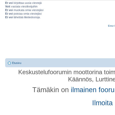
Et voi
kirjoittaa uusia viestejä
Voit
vastata viestiketjuihin
Et voi
muokata omia viestejäsi
Et voi
poistaa omia viestejäsi
Et voi
lähettää liitetiedostoja.
Error 
Etusivu
Keskustelufoorumin moottorina toim
Käännös, Lurttin
Tämäkin on
ilmainen foor
Ilmoita