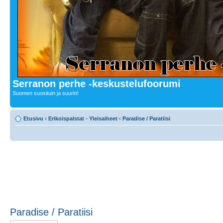
Serranon perhe -keskustelufoorumi
Suomen suosituin ja suurin!
Etusivu
‹
Erikoispalstat - Yleisaiheet
‹
Paradise / Paratiisi
Paradise / Paratiisi
Lähetä uusi viesti