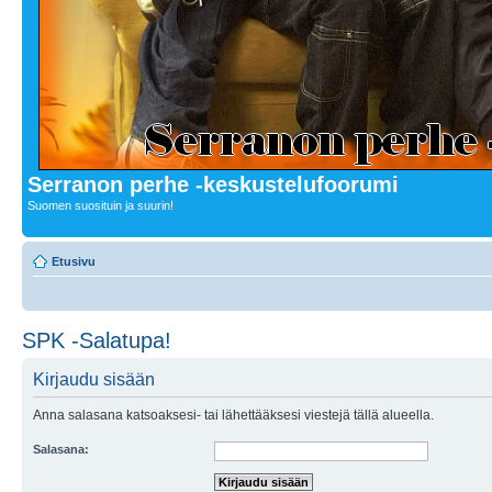
Serranon perhe -keskustelufoorumi
Suomen suosituin ja suurin!
Etusivu
SPK -Salatupa!
Kirjaudu sisään
Anna salasana katsoaksesi- tai lähettääksesi viestejä tällä alueella.
Salasana: