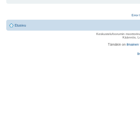
Error 
Etusivu
Keskustelufoorumin moottorina
Käännös, Lu
Tämäkin on
ilmainen
Il