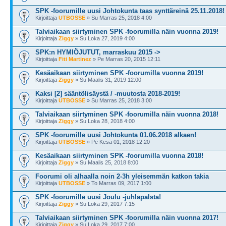
SPK -foorumille uusi Johtokunta taas synttäreinä 25.11.2018!
Kirjoittaja
UTBOSSE
» Su Marras 25, 2018 4:00
Talviaikaan siirtyminen SPK -foorumilla näin vuonna 2019!
Kirjoittaja
Ziggy
» Su Loka 27, 2019 4:00
SPK:n HYMIÖJUTUT, marraskuu 2015 ->
Kirjoittaja
Fiti Martinez
» Pe Marras 20, 2015 12:11
Kesäaikaan siirtyminen SPK -foorumilla vuonna 2019!
Kirjoittaja
Ziggy
» Su Maalis 31, 2019 12:00
Kaksi [2] sääntölisäystä / -muutosta 2018-2019!
Kirjoittaja
UTBOSSE
» Su Marras 25, 2018 3:00
Talviaikaan siirtyminen SPK -foorumilla näin vuonna 2018!
Kirjoittaja
Ziggy
» Su Loka 28, 2018 4:00
SPK -foorumille uusi Johtokunta 01.06.2018 alkaen!
Kirjoittaja
UTBOSSE
» Pe Kesä 01, 2018 12:20
Kesäaikaan siirtyminen SPK -foorumilla vuonna 2018!
Kirjoittaja
Ziggy
» Su Maalis 25, 2018 8:00
Foorumi oli alhaalla noin 2-3h yleisemmän katkon takia
Kirjoittaja
UTBOSSE
» To Marras 09, 2017 1:00
SPK -foorumille uusi Joulu -juhlapalsta!
Kirjoittaja
Ziggy
» Su Loka 29, 2017 7:15
Talviaikaan siirtyminen SPK -foorumilla näin vuonna 2017!
Kirjoittaja
Ziggy
» Su Loka 29, 2017 7:00