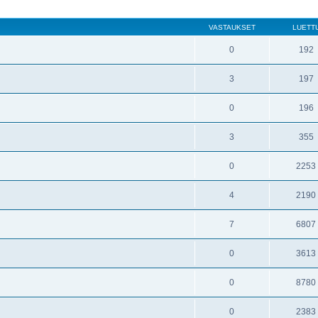
VASTAUKSET
LUETT
0
192
3
197
0
196
3
355
0
2253
4
2190
7
6807
0
3613
0
8780
0
2383