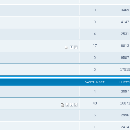
0
3469
0
4147
4
2531
17
8013
1
2
0
9507
0
1751
VASTAUKSET
LUETT
4
3097
43
1687
1
2
3
5
2996
1
2414