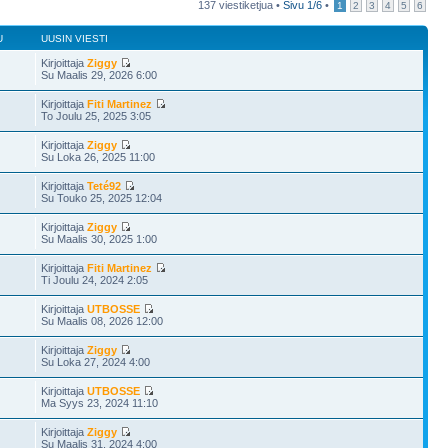
137 viestiketjua •
Sivu
1
/
6
•
1
2
3
4
5
6
U
UUSIN VIESTI
Kirjoittaja
Ziggy
Su Maalis 29, 2026 6:00
Kirjoittaja
Fiti Martinez
To Joulu 25, 2025 3:05
Kirjoittaja
Ziggy
Su Loka 26, 2025 11:00
Kirjoittaja
Teté92
Su Touko 25, 2025 12:04
Kirjoittaja
Ziggy
Su Maalis 30, 2025 1:00
Kirjoittaja
Fiti Martinez
Ti Joulu 24, 2024 2:05
Kirjoittaja
UTBOSSE
Su Maalis 08, 2026 12:00
Kirjoittaja
Ziggy
Su Loka 27, 2024 4:00
Kirjoittaja
UTBOSSE
Ma Syys 23, 2024 11:10
Kirjoittaja
Ziggy
Su Maalis 31, 2024 4:00