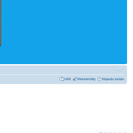
UKK
Rekisteröidy
Kirjaudu sisään