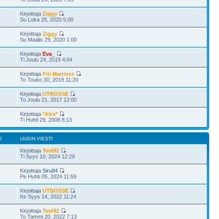
Kirjoittaja
Ziggy
Su Loka 25, 2020 5:00
Kirjoittaja
Ziggy
Su Maalis 29, 2020 1:00
Kirjoittaja
Eva_
Ti Joulu 24, 2019 4:04
Kirjoittaja
Fiti Martinez
To Touko 30, 2019 11:20
Kirjoittaja
UTBOSSE
To Joulu 21, 2017 12:00
Kirjoittaja
*Alex*
5
Ti Huhti 29, 2008 8:13
U
UUSIN VIESTI
Kirjoittaja
Teté92
Ti Syys 10, 2024 12:29
Kirjoittaja
Siru84
1
Pe Huhti 05, 2024 11:59
Kirjoittaja
UTBOSSE
Ke Syys 14, 2022 11:24
Kirjoittaja
Teté92
To Tammi 20, 2022 7:13