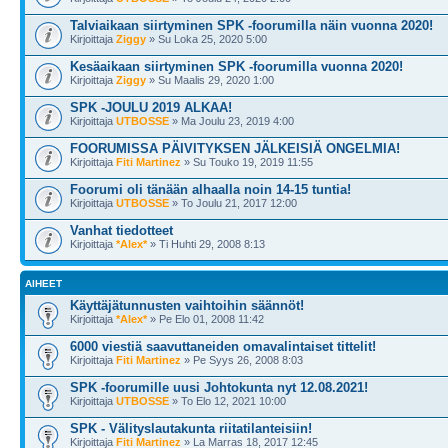
Talviaikaan siirtyminen SPK -foorumilla näin vuonna 2020!
Kirjoittaja
Ziggy
» Su Loka 25, 2020 5:00
Kesäaikaan siirtyminen SPK -foorumilla vuonna 2020!
Kirjoittaja
Ziggy
» Su Maalis 29, 2020 1:00
SPK -JOULU 2019 ALKAA!
Kirjoittaja
UTBOSSE
» Ma Joulu 23, 2019 4:00
FOORUMISSA PÄIVITYKSEN JÄLKEISIÄ ONGELMIA!
Kirjoittaja
Fiti Martinez
» Su Touko 19, 2019 11:55
Foorumi oli tänään alhaalla noin 14-15 tuntia!
Kirjoittaja
UTBOSSE
» To Joulu 21, 2017 12:00
Vanhat tiedotteet
Kirjoittaja
*Alex*
» Ti Huhti 29, 2008 8:13
AIHEET
Käyttäjätunnusten vaihtoihin säännöt!
Kirjoittaja
*Alex*
» Pe Elo 01, 2008 11:42
6000 viestiä saavuttaneiden omavalintaiset tittelit!
Kirjoittaja
Fiti Martinez
» Pe Syys 26, 2008 8:03
SPK -foorumille uusi Johtokunta nyt 12.08.2021!
Kirjoittaja
UTBOSSE
» To Elo 12, 2021 10:00
SPK - Välityslautakunta riitatilanteisiin!
Kirjoittaja
Fiti Martinez
» La Marras 18, 2017 12:45