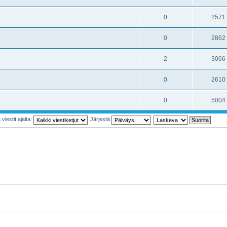
0
2571
0
2862
2
3066
0
2610
0
5004
viestit ajalta:
Järjestä