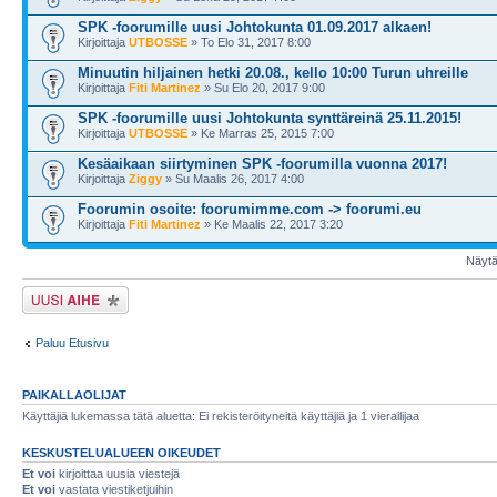
SPK -foorumille uusi Johtokunta 01.09.2017 alkaen!
Kirjoittaja
UTBOSSE
» To Elo 31, 2017 8:00
Minuutin hiljainen hetki 20.08., kello 10:00 Turun uhreille
Kirjoittaja
Fiti Martinez
» Su Elo 20, 2017 9:00
SPK -foorumille uusi Johtokunta synttäreinä 25.11.2015!
Kirjoittaja
UTBOSSE
» Ke Marras 25, 2015 7:00
Kesäaikaan siirtyminen SPK -foorumilla vuonna 2017!
Kirjoittaja
Ziggy
» Su Maalis 26, 2017 4:00
Foorumin osoite: foorumimme.com -> foorumi.eu
Kirjoittaja
Fiti Martinez
» Ke Maalis 22, 2017 3:20
Näytä 
Lähetä uusi viesti
Paluu Etusivu
PAIKALLAOLIJAT
Käyttäjiä lukemassa tätä aluetta: Ei rekisteröityneitä käyttäjiä ja 1 vierailijaa
KESKUSTELUALUEEN OIKEUDET
Et voi
kirjoittaa uusia viestejä
Et voi
vastata viestiketjuihin