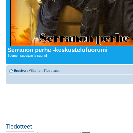
Serranon perhe -keskustelufoorumi
Suomen suosituin ja suurin!
Etusivu
‹
Ylläpito
‹
Tiedotteet
Tiedotteet
Lähetä uusi viesti