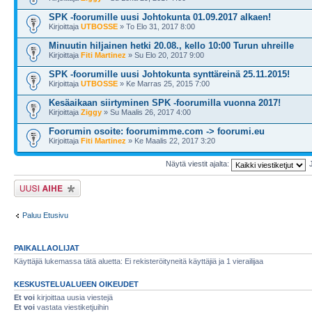
SPK -foorumille uusi Johtokunta 01.09.2017 alkaen!
Kirjoittaja
UTBOSSE
» To Elo 31, 2017 8:00
Minuutin hiljainen hetki 20.08., kello 10:00 Turun uhreille
Kirjoittaja
Fiti Martinez
» Su Elo 20, 2017 9:00
SPK -foorumille uusi Johtokunta synttäreinä 25.11.2015!
Kirjoittaja
UTBOSSE
» Ke Marras 25, 2015 7:00
Kesäaikaan siirtyminen SPK -foorumilla vuonna 2017!
Kirjoittaja
Ziggy
» Su Maalis 26, 2017 4:00
Foorumin osoite: foorumimme.com -> foorumi.eu
Kirjoittaja
Fiti Martinez
» Ke Maalis 22, 2017 3:20
Näytä viestit ajalta:
Lähetä uusi viesti
Paluu Etusivu
PAIKALLAOLIJAT
Käyttäjiä lukemassa tätä aluetta: Ei rekisteröityneitä käyttäjiä ja 1 vierailijaa
KESKUSTELUALUEEN OIKEUDET
Et voi
kirjoittaa uusia viestejä
Et voi
vastata viestiketjuihin