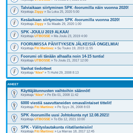
Talviaikaan siirtyminen SPK -foorumilla näin vuonna 2020!
Kirjoittaja
Ziggy
» Su Loka 25, 2020 5:00
Kesäaikaan siirtyminen SPK -foorumilla vuonna 2020!
Kirjoittaja
Ziggy
» Su Maalis 29, 2020 1:00
SPK -JOULU 2019 ALKAA!
Kirjoittaja
UTBOSSE
» Ma Joulu 23, 2019 4:00
FOORUMISSA PÄIVITYKSEN JÄLKEISIÄ ONGELMIA!
Kirjoittaja
Fiti Martinez
» Su Touko 19, 2019 11:55
Foorumi oli tänään alhaalla noin 14-15 tuntia!
Kirjoittaja
UTBOSSE
» To Joulu 21, 2017 12:00
Vanhat tiedotteet
Kirjoittaja
*Alex*
» Ti Huhti 29, 2008 8:13
AIHEET
Käyttäjätunnusten vaihtoihin säännöt!
Kirjoittaja
*Alex*
» Pe Elo 01, 2008 11:42
6000 viestiä saavuttaneiden omavalintaiset tittelit!
Kirjoittaja
Fiti Martinez
» Pe Syys 26, 2008 8:03
SPK -foorumille uusi Johtokunta nyt 12.08.2021!
Kirjoittaja
UTBOSSE
» To Elo 12, 2021 10:00
SPK - Välityslautakunta riitatilanteisiin!
Kirjoittaja
Fiti Martinez
» La Marras 18, 2017 12:45