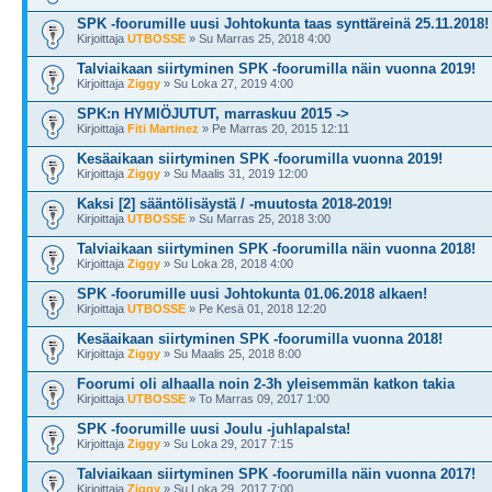
SPK -foorumille uusi Johtokunta taas synttäreinä 25.11.2018!
Kirjoittaja
UTBOSSE
» Su Marras 25, 2018 4:00
Talviaikaan siirtyminen SPK -foorumilla näin vuonna 2019!
Kirjoittaja
Ziggy
» Su Loka 27, 2019 4:00
SPK:n HYMIÖJUTUT, marraskuu 2015 ->
Kirjoittaja
Fiti Martinez
» Pe Marras 20, 2015 12:11
Kesäaikaan siirtyminen SPK -foorumilla vuonna 2019!
Kirjoittaja
Ziggy
» Su Maalis 31, 2019 12:00
Kaksi [2] sääntölisäystä / -muutosta 2018-2019!
Kirjoittaja
UTBOSSE
» Su Marras 25, 2018 3:00
Talviaikaan siirtyminen SPK -foorumilla näin vuonna 2018!
Kirjoittaja
Ziggy
» Su Loka 28, 2018 4:00
SPK -foorumille uusi Johtokunta 01.06.2018 alkaen!
Kirjoittaja
UTBOSSE
» Pe Kesä 01, 2018 12:20
Kesäaikaan siirtyminen SPK -foorumilla vuonna 2018!
Kirjoittaja
Ziggy
» Su Maalis 25, 2018 8:00
Foorumi oli alhaalla noin 2-3h yleisemmän katkon takia
Kirjoittaja
UTBOSSE
» To Marras 09, 2017 1:00
SPK -foorumille uusi Joulu -juhlapalsta!
Kirjoittaja
Ziggy
» Su Loka 29, 2017 7:15
Talviaikaan siirtyminen SPK -foorumilla näin vuonna 2017!
Kirjoittaja
Ziggy
» Su Loka 29, 2017 7:00