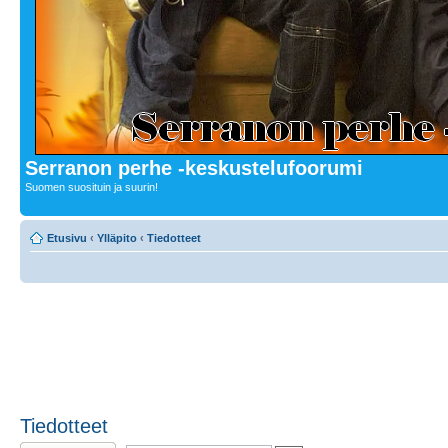
Serranon perhe -keskustelufoorumi
Suomen suosituin ja suurin!
Etusivu
‹
Ylläpito
‹
Tiedotteet
Tiedotteet
Lähetä uusi viesti