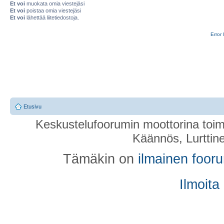
Et voi
muokata omia viestejäsi
Et voi
poistaa omia viestejäsi
Et voi
lähettää liitetiedostoja.
Error 
Etusivu
Keskustelufoorumin moottorina toim
Käännös, Lurttin
Tämäkin on
ilmainen foor
Ilmoita