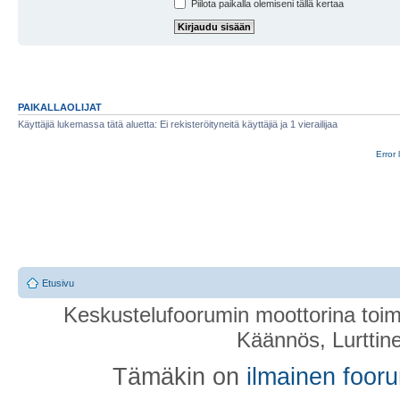
Piilota paikalla olemiseni tällä kertaa
PAIKALLAOLIJAT
Käyttäjiä lukemassa tätä aluetta: Ei rekisteröityneitä käyttäjiä ja 1 vierailijaa
Error 
Etusivu
Keskustelufoorumin moottorina toim
Käännös, Lurttin
Tämäkin on
ilmainen foor