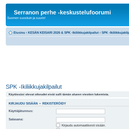
Serranon perhe -keskustelufoorumi
Suomen suosituin ja suurin!
Etusivu
‹
KESÄN KEISARI 2026 & SPK -Ikiliikkujakilpailut
‹
SPK -Ikiliikkujakil
SPK -Ikiliikkujakilpailut
Käytössäsi olevat oikeudet eivät salli tämän alueen viestien lukemista.
KIRJAUDU SISÄÄN
•
REKISTERÖIDY
Käyttäjätunnus:
Salasana:
Kirjaudu automaattisesti sisään.