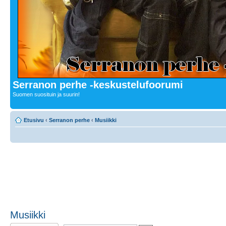
Serranon perhe -keskustelufoorumi
Suomen suosituin ja suurin!
Etusivu
‹
Serranon perhe
‹
Musiikki
Musiikki
Lähetä uusi viesti