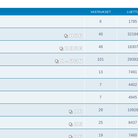
VASTAUKSET
LUETT
6
1785
40
3218
1
2
3
48
1830
1
2
3
4
101
2939
...
1
5
6
7
13
7491
7
4402
7
4945
29
1092
1
2
25
8437
1
2
19
7460
1
2