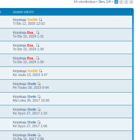
64 viestiketjua •
Sivu
1
/
4
•
1
2
3
4
U
UUSIN VIESTI
Kirjoittaja
Teté92
Ti Elo 12, 2025 12:02
Kirjoittaja
Eva_
4
To Elo 15, 2024 1:31
Kirjoittaja
Eva_
7
To Elo 15, 2024 1:30
Kirjoittaja
Eva_
2
To Elo 15, 2024 1:30
Kirjoittaja
Teté92
Ke Joulu 13, 2023 3:47
Kirjoittaja
Shelle
Pe Touko 26, 2023 9:44
Kirjoittaja
Shelle
Ma Loka 30, 2017 10:50
Kirjoittaja
Shelle
6
Ke Syys 27, 2017 1:10
Kirjoittaja
Shelle
Ke Syys 27, 2017 1:06
Kirjoittaja
Shelle
To Elo 10, 2017 2:58