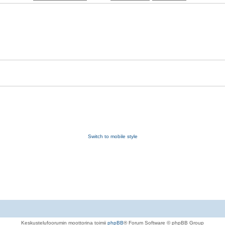
Switch to mobile style
Keskustelufoorumin moottorina toimii
phpBB
® Forum Software © phpBB Group