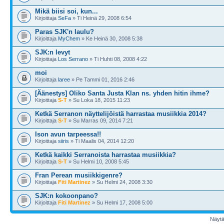
Mikä biisi soi, kun...
Kirjoittaja
SeFa
» Ti Heinä 29, 2008 6:54
Paras SJK'n laulu?
Kirjoittaja
MyChem
» Ke Heinä 30, 2008 5:38
SJK:n levyt
Kirjoittaja
Los Serrano
» Ti Huhti 08, 2008 4:22
moi
Kirjoittaja
laree
» Pe Tammi 01, 2016 2:46
[Äänestys] Oliko Santa Justa Klan ns. yhden hitin ihme?
Kirjoittaja
S-T
» Su Loka 18, 2015 11:23
Ketkä Serranon näyttelijöistä harrastaa musiikkia 2014?
Kirjoittaja
S-T
» Su Marras 09, 2014 7:21
Ison avun tarpeessa!!
Kirjoittaja
siiris
» Ti Maalis 04, 2014 12:20
Ketkä kaikki Serranoista harrastaa musiikkia?
Kirjoittaja
S-T
» Su Helmi 10, 2008 5:45
Fran Perean musiikkigenre?
Kirjoittaja
Fiti Martinez
» Su Helmi 24, 2008 3:30
SJK:n kokoonpano?
Kirjoittaja
Fiti Martinez
» Su Helmi 17, 2008 5:00
Näytä 