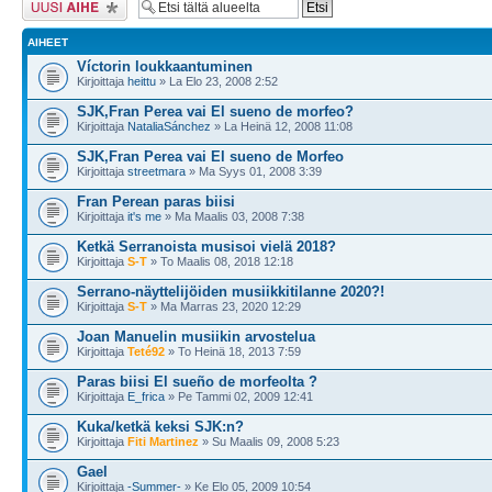
AIHEET
Víctorin loukkaantuminen
Kirjoittaja
heittu
» La Elo 23, 2008 2:52
SJK,Fran Perea vai El sueno de morfeo?
Kirjoittaja
NataliaSánchez
» La Heinä 12, 2008 11:08
SJK,Fran Perea vai El sueno de Morfeo
Kirjoittaja
streetmara
» Ma Syys 01, 2008 3:39
Fran Perean paras biisi
Kirjoittaja
it's me
» Ma Maalis 03, 2008 7:38
Ketkä Serranoista musisoi vielä 2018?
Kirjoittaja
S-T
» To Maalis 08, 2018 12:18
Serrano-näyttelijöiden musiikkitilanne 2020?!
Kirjoittaja
S-T
» Ma Marras 23, 2020 12:29
Joan Manuelin musiikin arvostelua
Kirjoittaja
Teté92
» To Heinä 18, 2013 7:59
Paras biisi El sueño de morfeolta ?
Kirjoittaja
E_frica
» Pe Tammi 02, 2009 12:41
Kuka/ketkä keksi SJK:n?
Kirjoittaja
Fiti Martinez
» Su Maalis 09, 2008 5:23
Gael
Kirjoittaja
-Summer-
» Ke Elo 05, 2009 10:54