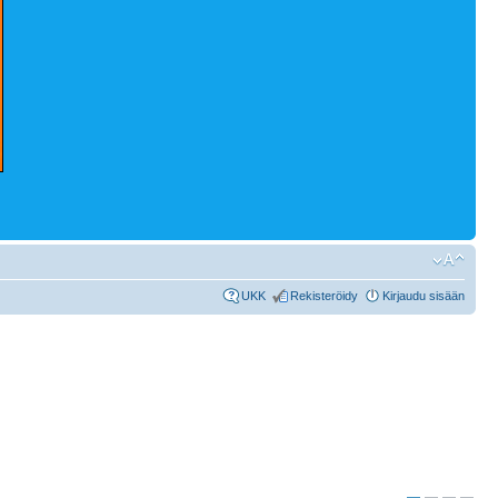
UKK
Rekisteröidy
Kirjaudu sisään