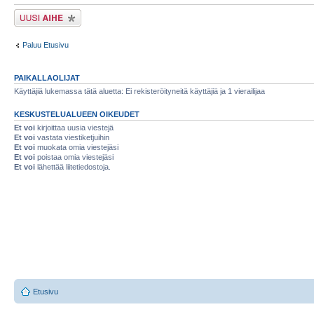
Lähetä uusi viesti
Paluu Etusivu
PAIKALLAOLIJAT
Käyttäjiä lukemassa tätä aluetta: Ei rekisteröityneitä käyttäjiä ja 1 vierailijaa
KESKUSTELUALUEEN OIKEUDET
Et voi
kirjoittaa uusia viestejä
Et voi
vastata viestiketjuihin
Et voi
muokata omia viestejäsi
Et voi
poistaa omia viestejäsi
Et voi
lähettää liitetiedostoja.
Etusivu