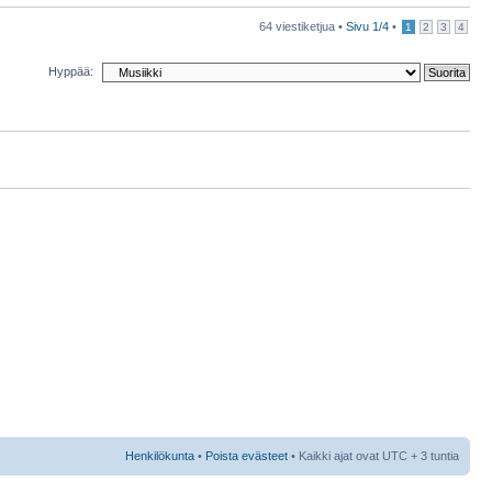
64 viestiketjua •
Sivu
1
/
4
•
1
2
3
4
Hyppää:
Henkilökunta
•
Poista evästeet
• Kaikki ajat ovat UTC + 3 tuntia