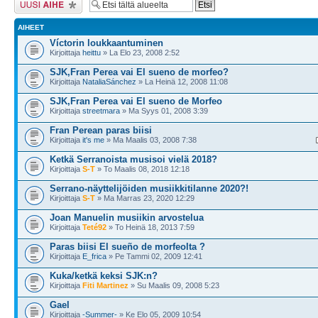
AIHEET
Víctorin loukkaantuminen
Kirjoittaja
heittu
» La Elo 23, 2008 2:52
SJK,Fran Perea vai El sueno de morfeo?
Kirjoittaja
NataliaSánchez
» La Heinä 12, 2008 11:08
SJK,Fran Perea vai El sueno de Morfeo
Kirjoittaja
streetmara
» Ma Syys 01, 2008 3:39
Fran Perean paras biisi
Kirjoittaja
it's me
» Ma Maalis 03, 2008 7:38
Ketkä Serranoista musisoi vielä 2018?
Kirjoittaja
S-T
» To Maalis 08, 2018 12:18
Serrano-näyttelijöiden musiikkitilanne 2020?!
Kirjoittaja
S-T
» Ma Marras 23, 2020 12:29
Joan Manuelin musiikin arvostelua
Kirjoittaja
Teté92
» To Heinä 18, 2013 7:59
Paras biisi El sueño de morfeolta ?
Kirjoittaja
E_frica
» Pe Tammi 02, 2009 12:41
Kuka/ketkä keksi SJK:n?
Kirjoittaja
Fiti Martinez
» Su Maalis 09, 2008 5:23
Gael
Kirjoittaja
-Summer-
» Ke Elo 05, 2009 10:54