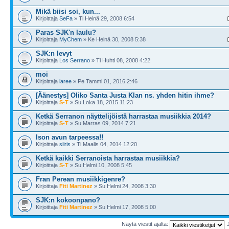
Mikä biisi soi, kun...
Kirjoittaja
SeFa
» Ti Heinä 29, 2008 6:54
Paras SJK'n laulu?
Kirjoittaja
MyChem
» Ke Heinä 30, 2008 5:38
SJK:n levyt
Kirjoittaja
Los Serrano
» Ti Huhti 08, 2008 4:22
moi
Kirjoittaja
laree
» Pe Tammi 01, 2016 2:46
[Äänestys] Oliko Santa Justa Klan ns. yhden hitin ihme?
Kirjoittaja
S-T
» Su Loka 18, 2015 11:23
Ketkä Serranon näyttelijöistä harrastaa musiikkia 2014?
Kirjoittaja
S-T
» Su Marras 09, 2014 7:21
Ison avun tarpeessa!!
Kirjoittaja
siiris
» Ti Maalis 04, 2014 12:20
Ketkä kaikki Serranoista harrastaa musiikkia?
Kirjoittaja
S-T
» Su Helmi 10, 2008 5:45
Fran Perean musiikkigenre?
Kirjoittaja
Fiti Martinez
» Su Helmi 24, 2008 3:30
SJK:n kokoonpano?
Kirjoittaja
Fiti Martinez
» Su Helmi 17, 2008 5:00
Näytä viestit ajalta: