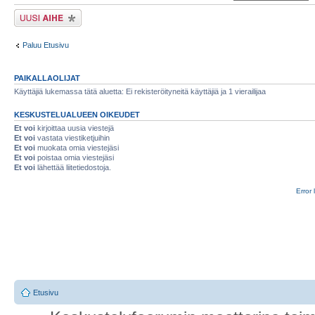
Lähetä uusi viesti
Paluu Etusivu
PAIKALLAOLIJAT
Käyttäjiä lukemassa tätä aluetta: Ei rekisteröityneitä käyttäjiä ja 1 vierailijaa
KESKUSTELUALUEEN OIKEUDET
Et voi
kirjoittaa uusia viestejä
Et voi
vastata viestiketjuihin
Et voi
muokata omia viestejäsi
Et voi
poistaa omia viestejäsi
Et voi
lähettää liitetiedostoja.
Error 
Etusivu