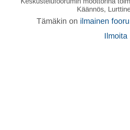
Keskustelufoorumin moottorina toim
Käännös, Lurttin
Tämäkin on
ilmainen foor
Ilmoita