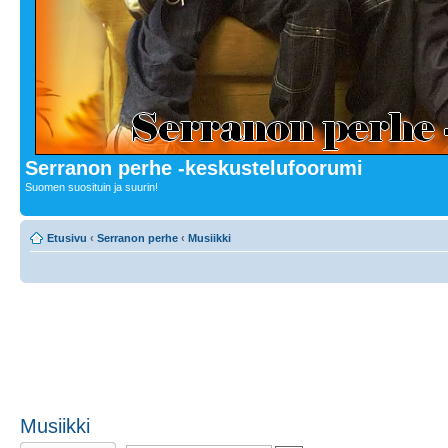
Serranon perhe -keskustelufoorumi
Suomen suosituin ja suurin!
Etusivu
‹
Serranon perhe
‹
Musiikki
Musiikki
Lähetä uusi viesti