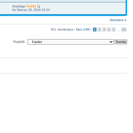
Kirjoittaja
Teté92
Ke Marras 28, 2018 10:24
Seuraava
951 viestiketjua •
Sivu
1
/
48
•
...
1
2
3
4
5
48
Hyppää: