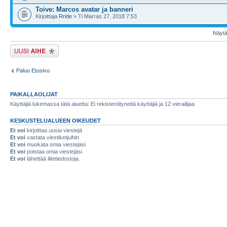
Toive: Marcos avatar ja banneri
Kirjoittaja
Rride
» Ti Marras 27, 2018 7:53
Näytä 
Lähetä uusi viesti
Paluu Etusivu
PAIKALLAOLIJAT
Käyttäjiä lukemassa tätä aluetta: Ei rekisteröityneitä käyttäjiä ja 12 vierailijaa
KESKUSTELUALUEEN OIKEUDET
Et voi
kirjoittaa uusia viestejä
Et voi
vastata viestiketjuihin
Et voi
muokata omia viestejäsi
Et voi
poistaa omia viestejäsi
Et voi
lähettää liitetiedostoja.