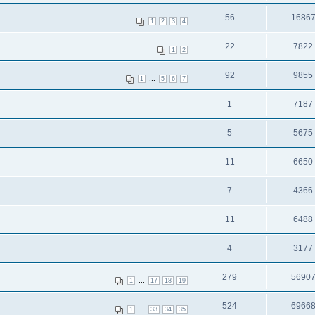
56
1686
1
2
3
4
22
7822
1
2
92
9855
...
1
5
6
7
1
7187
5
5675
11
6650
7
4366
11
6488
4
3177
279
5690
...
1
17
18
19
524
6966
...
1
33
34
35