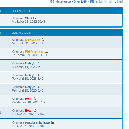
951 viestiketjua •
Sivu
1
/
48
•
...
1
2
3
4
5
48
U
UUSIN VIESTI
Kirjoittaja
SRO
2
Ma Loka 01, 2012 10:48
U
UUSIN VIESTI
Kirjoittaja
UTBOSSE
0
Ma Joulu 31, 2012 1:00
Kirjoittaja
Fiti Martinez
3
La Tammi 19, 2008 11:10
Kirjoittaja
Natyyh
9
Su Kesä 14, 2026 4:16
Kirjoittaja
Natyyh
3
Pe Huhti 10, 2026 3:47
Kirjoittaja
Natyyh
9
Pe Huhti 10, 2026 3:43
Kirjoittaja
Eva_
9
Ke Marras 19, 2025 7:03
Kirjoittaja
Eva_
6
Ti Loka 21, 2025 12:04
Kirjoittaja
palstiksenfanittaja
Ti Loka 14, 2025 12:08