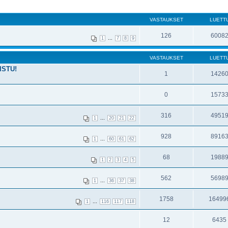
VASTAUKSET
LUETT
126
6008
...
1
7
8
9
VASTAUKSET
LUETT
ISTU!
1
1426
0
1573
316
4951
...
1
20
21
22
928
8916
...
1
60
61
62
68
1988
1
2
3
4
5
562
5698
...
1
36
37
38
1758
16499
...
1
116
117
118
12
6435