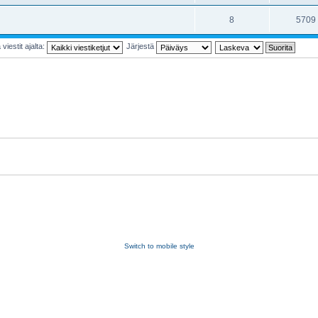
8
5709
viestit ajalta:
Järjestä
Switch to mobile style