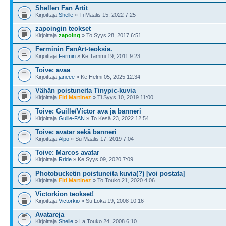
Shellen Fan Artit
Kirjoittaja
Shelle
» Ti Maalis 15, 2022 7:25
zapoingin teokset
Kirjoittaja
zapoing
» To Syys 28, 2017 6:51
Ferminin FanArt-teoksia.
Kirjoittaja
Fermin
» Ke Tammi 19, 2011 9:23
Toive: avaa
Kirjoittaja
janeee
» Ke Helmi 05, 2025 12:34
Vähän poistuneita Tinypic-kuvia
Kirjoittaja
Fiti Martinez
» Ti Syys 10, 2019 11:00
Toive: Guille/Víctor ava ja banneri
Kirjoittaja
Guille-FAN
» To Kesä 23, 2022 12:54
Toive: avatar sekä banneri
Kirjoittaja
Alpo
» Su Maalis 17, 2019 7:04
Toive: Marcos avatar
Kirjoittaja
Rride
» Ke Syys 09, 2020 7:09
Photobucketin poistuneita kuvia(?) [voi postata]
Kirjoittaja
Fiti Martinez
» To Touko 21, 2020 4:06
Victorkion teokset!
Kirjoittaja
Victorkio
» Su Loka 19, 2008 10:16
Avatareja
Kirjoittaja
Shelle
» La Touko 24, 2008 6:10