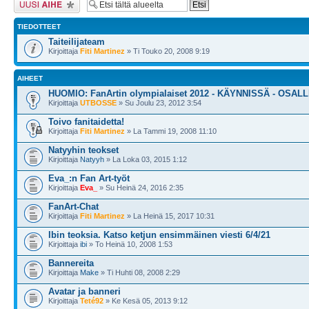
TIEDOTTEET
Taiteilijateam
Kirjoittaja
Fiti Martinez
» Ti Touko 20, 2008 9:19
AIHEET
HUOMIO: FanArtin olympialaiset 2012 - KÄYNNISSÄ - OSALL
Kirjoittaja
UTBOSSE
» Su Joulu 23, 2012 3:54
Toivo fanitaidetta!
Kirjoittaja
Fiti Martinez
» La Tammi 19, 2008 11:10
Natyyhin teokset
Kirjoittaja
Natyyh
» La Loka 03, 2015 1:12
Eva_:n Fan Art-työt
Kirjoittaja
Eva_
» Su Heinä 24, 2016 2:35
FanArt-Chat
Kirjoittaja
Fiti Martinez
» La Heinä 15, 2017 10:31
Ibin teoksia. Katso ketjun ensimmäinen viesti 6/4/21
Kirjoittaja
ibi
» To Heinä 10, 2008 1:53
Bannereita
Kirjoittaja
Make
» Ti Huhti 08, 2008 2:29
Avatar ja banneri
Kirjoittaja
Teté92
» Ke Kesä 05, 2013 9:12