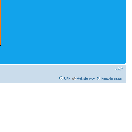
UKK
Rekisteröidy
Kirjaudu sisään