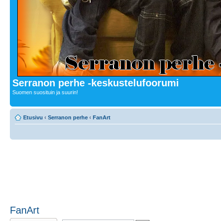
Serranon perhe -keskustelufoorumi
Suomen suosituin ja suurin!
Etusivu
‹
Serranon perhe
‹
FanArt
FanArt
Lähetä uusi viesti