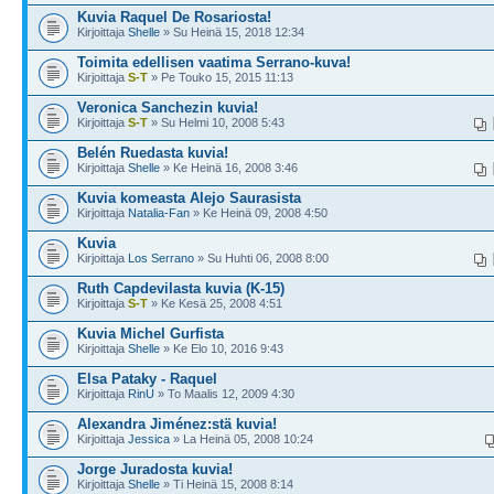
Kuvia Raquel De Rosariosta!
Kirjoittaja
Shelle
» Su Heinä 15, 2018 12:34
Toimita edellisen vaatima Serrano-kuva!
Kirjoittaja
S-T
» Pe Touko 15, 2015 11:13
Veronica Sanchezin kuvia!
Kirjoittaja
S-T
» Su Helmi 10, 2008 5:43
Belén Ruedasta kuvia!
Kirjoittaja
Shelle
» Ke Heinä 16, 2008 3:46
Kuvia komeasta Alejo Saurasista
Kirjoittaja
Natalia-Fan
» Ke Heinä 09, 2008 4:50
Kuvia
Kirjoittaja
Los Serrano
» Su Huhti 06, 2008 8:00
Ruth Capdevilasta kuvia (K-15)
Kirjoittaja
S-T
» Ke Kesä 25, 2008 4:51
Kuvia Michel Gurfista
Kirjoittaja
Shelle
» Ke Elo 10, 2016 9:43
Elsa Pataky - Raquel
Kirjoittaja
RinU
» To Maalis 12, 2009 4:30
Alexandra Jiménez:stä kuvia!
Kirjoittaja
Jessica
» La Heinä 05, 2008 10:24
Jorge Juradosta kuvia!
Kirjoittaja
Shelle
» Ti Heinä 15, 2008 8:14