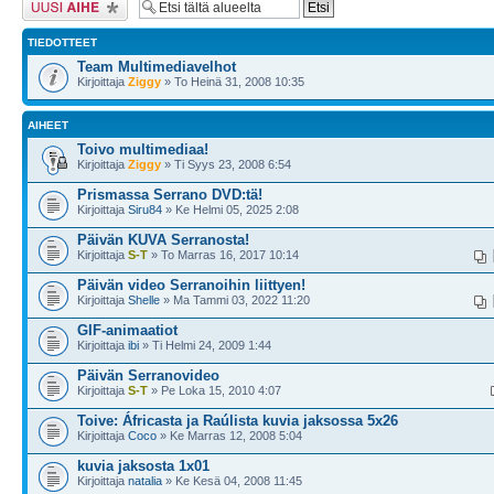
TIEDOTTEET
Team Multimediavelhot
Kirjoittaja
Ziggy
» To Heinä 31, 2008 10:35
AIHEET
Toivo multimediaa!
Kirjoittaja
Ziggy
» Ti Syys 23, 2008 6:54
Prismassa Serrano DVD:tä!
Kirjoittaja
Siru84
» Ke Helmi 05, 2025 2:08
Päivän KUVA Serranosta!
Kirjoittaja
S-T
» To Marras 16, 2017 10:14
Päivän video Serranoihin liittyen!
Kirjoittaja
Shelle
» Ma Tammi 03, 2022 11:20
GIF-animaatiot
Kirjoittaja
ibi
» Ti Helmi 24, 2009 1:44
Päivän Serranovideo
Kirjoittaja
S-T
» Pe Loka 15, 2010 4:07
Toive: Áfricasta ja Raúlista kuvia jaksossa 5x26
Kirjoittaja
Coco
» Ke Marras 12, 2008 5:04
kuvia jaksosta 1x01
Kirjoittaja
natalia
» Ke Kesä 04, 2008 11:45