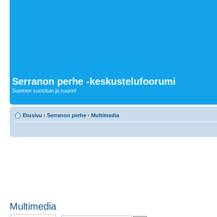
Serranon perhe -keskustelufoorumi
Suomen suosituin ja suurin!
Etusivu
‹
Serranon perhe
‹
Multimedia
Multimedia
Lähetä uusi viesti