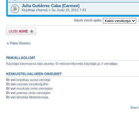
Julia Gutiérrez Caba (Carmen)
Kirjoittaja
churro1
» Su Joulu 23, 2012 7:43
Näytä viestit ajalta:
Lähetä uusi viesti
Paluu Etusivu
PAIKALLAOLIJAT
Käyttäjiä lukemassa tätä aluetta: Ei rekisteröityneitä käyttäjiä ja 3 vierailijaa
KESKUSTELUALUEEN OIKEUDET
Et voi
kirjoittaa uusia viestejä
Et voi
vastata viestiketjuihin
Et voi
muokata omia viestejäsi
Et voi
poistaa omia viestejäsi
Et voi
lähettää liitetiedostoja.
Error 