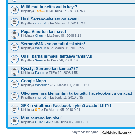
Millä muilla nettisivuilla käyt?
Kirjoittaja
Teté92
» Su Heinä 14, 2013 12:53
Uusi Serrano-sivusto on avattu
Kirjoittaja
churro1
» Pe Marras 11, 2011 12:11
Pepa Aniorten fani sivu!
Kirjoittaja
Choni
» Ma Joulu 08, 2008 6:13
SerranoFAN - se on tullut takaisin!
Kirjoittaja
Warcult
» Ke Maalis 03, 2010 3:27
Uusi, parhaimmaksi tähtäävä fanisivu!
Kirjoittaja
SeFa
» To Kesä 26, 2008 7:20
Kysely: Serrano-fanikamaa???
Kirjoittaja
Fausto
» Ti Elo 19, 2008 1:55
Google Maps
Kirjoittaja
Windrider
» Su Maalis 07, 2010 10:37
Ulkoiseen markkinointiin tarkoitettu Facebook-sivu on avatt
Kirjoittaja
churro1
» La Joulu 11, 2010 6:35
SPK:n virallinen Facebook -ryhmä avattu! LIITY!
Kirjoittaja
S-T
» Pe Marras 05, 2010 9:01
Mun serrano fanisivu!
Kirjoittaja
Guille-FAN
» Ma Heinä 06, 2009 2:11
Näytä viestit ajalta: