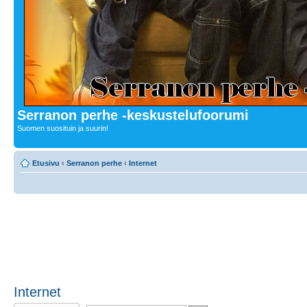
Serranon perhe -keskustelufoorumi
Suomen suosituin ja suurin!
Etusivu
‹
Serranon perhe
‹
Internet
Internet
Lähetä uusi viesti