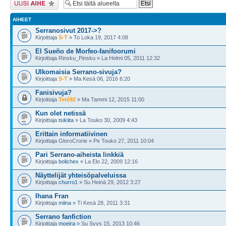
AIHEET
Serranosivut 2017->?
Kirjoittaja
S-T
» To Loka 19, 2017 4:08
El Sueño de Morfeo-fanifoorumi
Kirjoittaja Rinsku_Pinsku » La Helmi 05, 2011 12:32
Ulkomaisia Serrano-sivuja?
Kirjoittaja
S-T
» Ma Kesä 06, 2016 6:20
Fanisivuja?
Kirjoittaja
Teté92
» Ma Tammi 12, 2015 11:00
Kun olet netissä
Kirjoittaja
tsikiita
» La Touko 30, 2009 4:43
Erittain informatiivinen
Kirjoittaja GloroCrorie » Pe Touko 27, 2011 10:04
Pari Serrano-aiheista linkkiä
Kirjoittaja
bolichex
» La Elo 22, 2009 12:16
Näyttelijät yhteisöpalveluissa
Kirjoittaja
churro1
» Su Heinä 29, 2012 3:27
Ihana Fran
Kirjoittaja
miina
» Ti Kesä 28, 2011 3:31
Serrano fanfiction
Kirjoittaja
moeira
» Su Syys 15, 2013 10:46