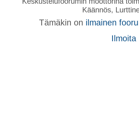
Keskustelufoorumin moottorina toim
Käännös, Lurttin
Tämäkin on
ilmainen foor
Ilmoita