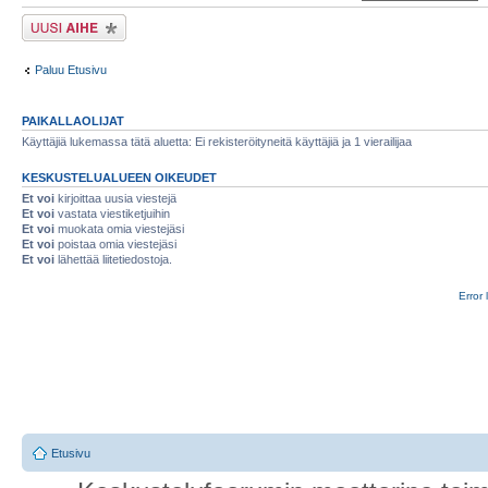
Lähetä uusi viesti
Paluu Etusivu
PAIKALLAOLIJAT
Käyttäjiä lukemassa tätä aluetta: Ei rekisteröityneitä käyttäjiä ja 1 vierailijaa
KESKUSTELUALUEEN OIKEUDET
Et voi
kirjoittaa uusia viestejä
Et voi
vastata viestiketjuihin
Et voi
muokata omia viestejäsi
Et voi
poistaa omia viestejäsi
Et voi
lähettää liitetiedostoja.
Error 
Etusivu