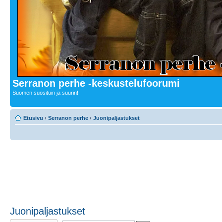
Serranon perhe -keskustelufoorumi
Suomen suosituin ja suurin!
Etusivu
‹
Serranon perhe
‹
Juonipaljastukset
Juonipaljastukset
Lähetä uusi viesti