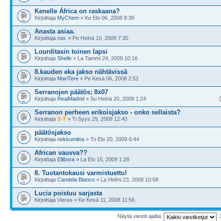
Kenelle África on raskaana?
Kirjoittaja
MyChem
» Ke Elo 06, 2008 8:38
Anasta asiaa.
Kirjoittaja
roo.
» Pe Heinä 10, 2009 7:30
Lourditasin toinen lapsi
Kirjoittaja
Shelle
» La Tammi 24, 2009 10:16
8.kauden eka jakso nähtävissä
Kirjoittaja
MariTere
» Pe Kesä 06, 2008 2:51
Serranojen päätös; 8x07
Kirjoittaja
RealMadrid
» Su Heinä 20, 2008 1:24
Serranon perheen erikoisjakso - onko sellaista?
Kirjoittaja
S-T
» Ti Syys 29, 2009 12:40
päätösjakso
Kirjoittaja
nekkumiina
» To Elo 20, 2009 6:44
African vauvva??
Kirjoittaja
Ellibora
» La Elo 15, 2009 1:28
8. Tuotantokausi varmistuettu!
Kirjoittaja
Candela Blanco
» La Helmi 23, 2008 10:58
Lucia poistuu sarjasta
Kirjoittaja Vieras » Ke Kesä 11, 2008 11:56
Näytä viestit ajalta: