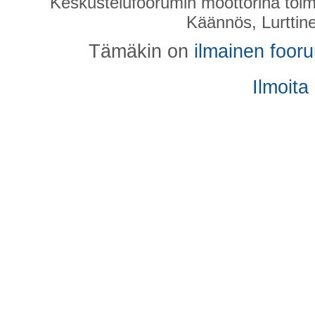
Keskustelufoorumin moottorina toim
Käännös, Lurttin
Tämäkin on
ilmainen foor
Ilmoita