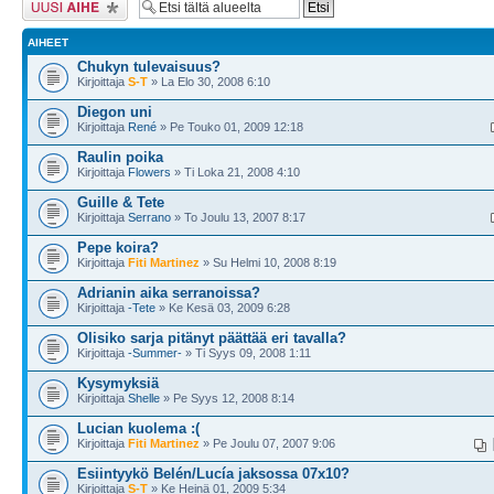
AIHEET
Chukyn tulevaisuus?
Kirjoittaja
S-T
» La Elo 30, 2008 6:10
Diegon uni
Kirjoittaja
René
» Pe Touko 01, 2009 12:18
Raulin poika
Kirjoittaja
Flowers
» Ti Loka 21, 2008 4:10
Guille & Tete
Kirjoittaja
Serrano
» To Joulu 13, 2007 8:17
Pepe koira?
Kirjoittaja
Fiti Martinez
» Su Helmi 10, 2008 8:19
Adrianin aika serranoissa?
Kirjoittaja
-Tete
» Ke Kesä 03, 2009 6:28
Olisiko sarja pitänyt päättää eri tavalla?
Kirjoittaja
-Summer-
» Ti Syys 09, 2008 1:11
Kysymyksiä
Kirjoittaja
Shelle
» Pe Syys 12, 2008 8:14
Lucian kuolema :(
Kirjoittaja
Fiti Martinez
» Pe Joulu 07, 2007 9:06
Esiintyykö Belén/Lucía jaksossa 07x10?
Kirjoittaja
S-T
» Ke Heinä 01, 2009 5:34