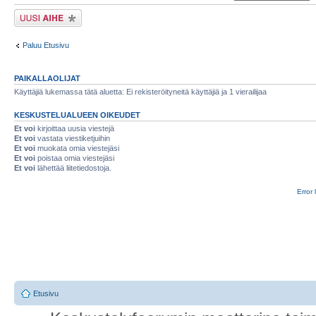
Lähetä uusi viesti
Paluu Etusivu
PAIKALLAOLIJAT
Käyttäjiä lukemassa tätä aluetta: Ei rekisteröityneitä käyttäjiä ja 1 vierailijaa
KESKUSTELUALUEEN OIKEUDET
Et voi
kirjoittaa uusia viestejä
Et voi
vastata viestiketjuihin
Et voi
muokata omia viestejäsi
Et voi
poistaa omia viestejäsi
Et voi
lähettää liitetiedostoja.
Error 
Etusivu