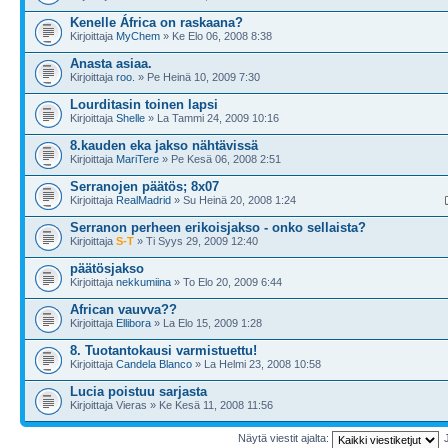
Kenelle África on raskaana?
Kirjoittaja
MyChem
» Ke Elo 06, 2008 8:38
Anasta asiaa.
Kirjoittaja
roo.
» Pe Heinä 10, 2009 7:30
Lourditasin toinen lapsi
Kirjoittaja
Shelle
» La Tammi 24, 2009 10:16
8.kauden eka jakso nähtävissä
Kirjoittaja
MariTere
» Pe Kesä 06, 2008 2:51
Serranojen päätös; 8x07
Kirjoittaja
RealMadrid
» Su Heinä 20, 2008 1:24
Serranon perheen erikoisjakso - onko sellaista?
Kirjoittaja
S-T
» Ti Syys 29, 2009 12:40
päätösjakso
Kirjoittaja
nekkumiina
» To Elo 20, 2009 6:44
African vauvva??
Kirjoittaja
Ellibora
» La Elo 15, 2009 1:28
8. Tuotantokausi varmistuettu!
Kirjoittaja
Candela Blanco
» La Helmi 23, 2008 10:58
Lucia poistuu sarjasta
Kirjoittaja Vieras » Ke Kesä 11, 2008 11:56
Näytä viestit ajalta: