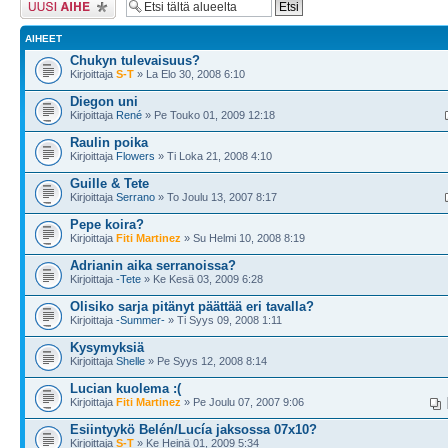
AIHEET
Chukyn tulevaisuus?
Kirjoittaja
S-T
» La Elo 30, 2008 6:10
Diegon uni
Kirjoittaja
René
» Pe Touko 01, 2009 12:18
Raulin poika
Kirjoittaja
Flowers
» Ti Loka 21, 2008 4:10
Guille & Tete
Kirjoittaja
Serrano
» To Joulu 13, 2007 8:17
Pepe koira?
Kirjoittaja
Fiti Martinez
» Su Helmi 10, 2008 8:19
Adrianin aika serranoissa?
Kirjoittaja
-Tete
» Ke Kesä 03, 2009 6:28
Olisiko sarja pitänyt päättää eri tavalla?
Kirjoittaja
-Summer-
» Ti Syys 09, 2008 1:11
Kysymyksiä
Kirjoittaja
Shelle
» Pe Syys 12, 2008 8:14
Lucian kuolema :(
Kirjoittaja
Fiti Martinez
» Pe Joulu 07, 2007 9:06
Esiintyykö Belén/Lucía jaksossa 07x10?
Kirjoittaja
S-T
» Ke Heinä 01, 2009 5:34