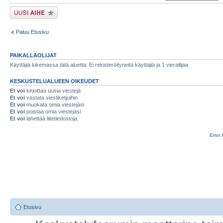
Lähetä uusi viesti
Paluu Etusivu
PAIKALLAOLIJAT
Käyttäjiä lukemassa tätä aluetta: Ei rekisteröityneitä käyttäjiä ja 1 vierailijaa
KESKUSTELUALUEEN OIKEUDET
Et voi
kirjoittaa uusia viestejä
Et voi
vastata viestiketjuihin
Et voi
muokata omia viestejäsi
Et voi
poistaa omia viestejäsi
Et voi
lähettää liitetiedostoja.
Error 
Etusivu