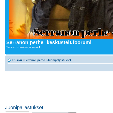
Serranon perhe -keskustelufoorumi
Suomen suosituin ja suurin!
Etusivu
‹
Serranon perhe
‹
Juonipaljastukset
Juonipaljastukset
Lähetä uusi viesti