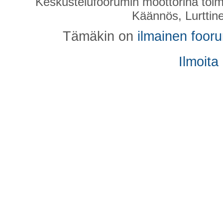
Keskustelufoorumin moottorina toim
Käännös, Lurttin
Tämäkin on
ilmainen foor
Ilmoita