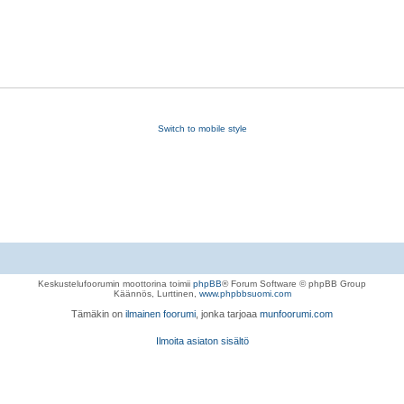
Switch to mobile style
Keskustelufoorumin moottorina toimii
phpBB
® Forum Software © phpBB Group
Käännös, Lurttinen,
www.phpbbsuomi.com
Tämäkin on
ilmainen foorumi
, jonka tarjoaa
munfoorumi.com
Ilmoita asiaton sisältö