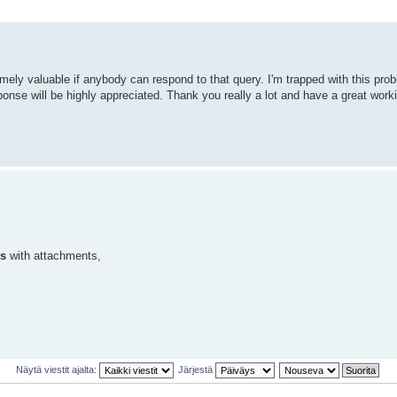
ely valuable if anybody can respond to that query. I'm trapped with this prob
sponse will be highly appreciated. Thank you really a lot and have a great work
s
with attachments,
Näytä viestit ajalta:
Järjestä