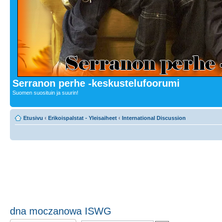
Serranon perhe -keskustelufoorumi
Suomen suosituin ja suurin!
Etusivu
‹
Erikoispalstat - Yleisaiheet
‹
International Discussion
dna moczanowa ISWG
Lähetä vastaus