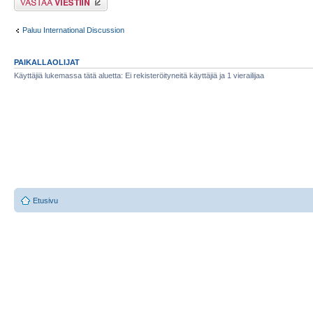
Paluu International Discussion
PAIKALLAOLIJAT
Käyttäjiä lukemassa tätä aluetta: Ei rekisteröityneitä käyttäjiä ja 1 vierailijaa
Etusivu