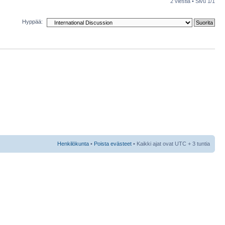
2 viestiä • Sivu
1
/
1
Hyppää:
Henkilökunta
•
Poista evästeet
• Kaikki ajat ovat UTC + 3 tuntia