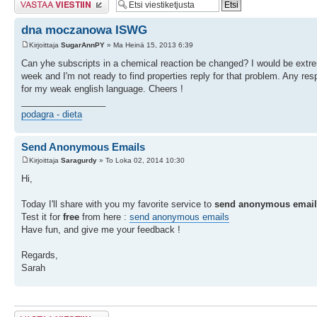
dna moczanowa ISWG
Kirjoittaja
SugarAnnPY
» Ma Heinä 15, 2013 6:39
Can yhe subscripts in a chemical reaction be changed? I would be extrem
week and I'm not ready to find properties reply for that problem. Any re
for my weak english language. Cheers !
_________________
podagra - dieta
Send Anonymous Emails
Kirjoittaja
Saragurdy
» To Loka 02, 2014 10:30
Hi,
Today I'll share with you my favorite service to
send anonymous email
Test it for
free
from here :
send anonymous emails
Have fun, and give me your feedback !
Regards,
Sarah
Lähetä vastaus