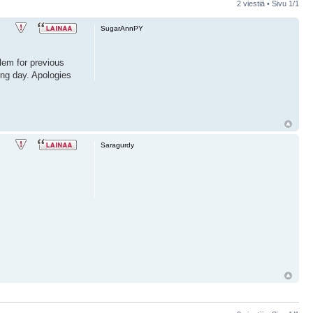
2 viestiä • Sivu
1
/
1
SugarAnnPY
lem for previous
ing day. Apologies
Saragurdy