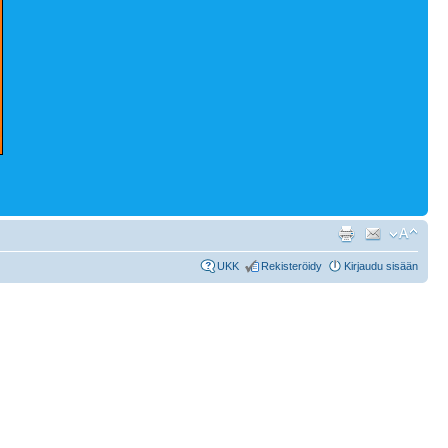
UKK
Rekisteröidy
Kirjaudu sisään