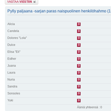
Pylly paljaana -sarjan paras naispuolinen henkilöhahmo (1
Alicia
0
Candela
0
Dolores "Lola"
0
Dulce
0
Elisa "Eli"
0
Esther
0
Juana
0
Laura
0
Nuria
0
Sandra
0
Sonsoles
0
Yuki
0
Ääniä yhteensä : 0