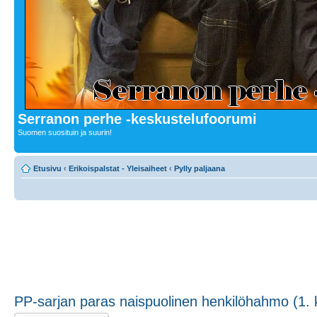
Serranon perhe -keskustelufoorumi
Suomen suosituin ja suurin!
Etusivu
‹
Erikoispalstat - Yleisaiheet
‹
Pylly paljaana
PP-sarjan paras naispuolinen henkilöhahmo (1. 
Lähetä vastaus