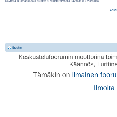
Käyttäjiä lukemassa tätä aluetta: Ei rekisteröityneitä käyttäjiä ja 1 vierailijaa
Error 
Etusivu
Keskustelufoorumin moottorina toim
Käännös, Lurttin
Tämäkin on
ilmainen foor
Ilmoita