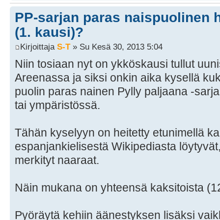
PP-sarjan paras naispuolinen
(1. kausi)?
Kirjoittaja
S-T
» Su Kesä 30, 2013 5:04
Niin tosiaan nyt on ykköskausi tullut uu
Areenassa ja siksi onkin aika kysellä kuk
puolin paras nainen Pylly paljaana -sarjas
tai ympäristössä.
Tähän kyselyyn on heitetty etunimellä ka
espanjankielisestä Wikipediasta löytyvät,
merkityt naaraat.
Näin mukana on yhteensä kaksitoista (12)
Pyöräytä kehiin äänestyksen lisäksi vai