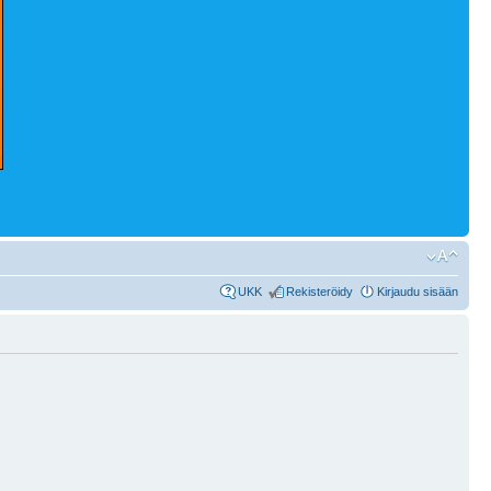
UKK
Rekisteröidy
Kirjaudu sisään