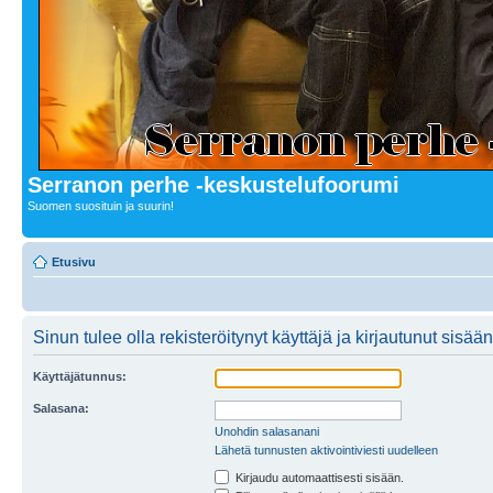
Serranon perhe -keskustelufoorumi
Suomen suosituin ja suurin!
Etusivu
Sinun tulee olla rekisteröitynyt käyttäjä ja kirjautunut sis
Käyttäjätunnus:
Salasana:
Unohdin salasanani
Lähetä tunnusten aktivointiviesti uudelleen
Kirjaudu automaattisesti sisään.