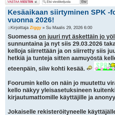
Kesäaikaan siirtyminen SPK -f
vuonna 2026!
Kirjoittaja
Ziggy
» Su Maalis 29, 2026 6:00
Suomessa
on juuri nyt äskettäin jo yöl
sunnuntaina ja nyt siis 29.03.2026 tak
kelloja siirrettään ja on siirretty siis j
hetkiä ja tunteja sitten aamuyöstä kell
eteenpäin, siiw kohti kesää.
Foorumin kello on näin jo muutettu vi
kello näkyy yleisasetuksineen kuitenki
kirjautumattomille käyttäjille ja anonyym
Jokaiselle rekisteröityneelle käyttäjä