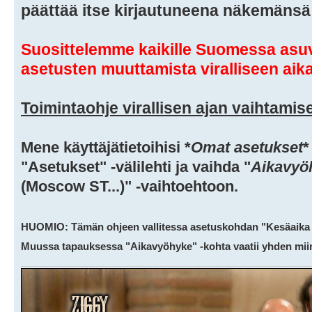
päättää itse kirjautuneena näkemänsä 
Suosittelemme kaikille Suomessa asuvi
asetusten muuttamista viralliseen aik
Toimintaohje virallisen ajan vaihtamis
Mene käyttäjätietoihisi *
Omat asetukset
*
"Asetukset" -välilehti ja vaihda "
Aikavyö
(Moscow ST...)" -vaihtoehtoon.
HUOMIO: Tämän ohjeen vallitessa asetuskohdan "Kesäaika kä
Muussa tapauksessa "Aikavyöhyke" -kohta vaatii yhden miin