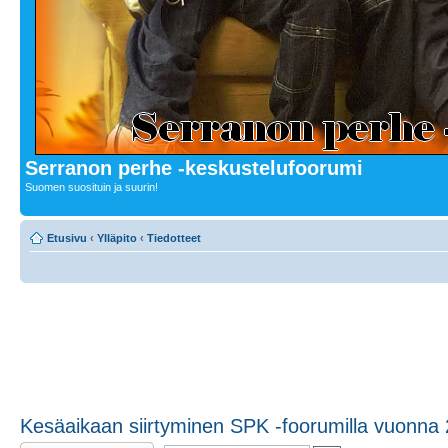
Serranon perhe -keskustelufoorumi
Suomen suosituin ja suurin!
Etusivu
‹
Ylläpito
‹
Tiedotteet
Kesäaikaan siirtyminen SPK -foorumilla vuonna
Lähetä vastaus