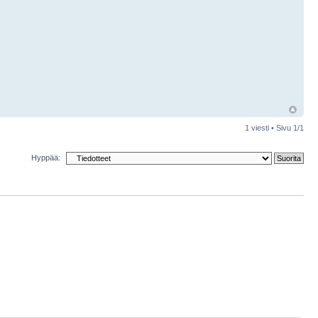
1 viesti • Sivu
1
/
1
Hyppää: