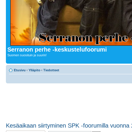
Serranon perhe -keskustelufoorumi
Suomen suosituin ja suurin!
Etusivu
‹
Ylläpito
‹
Tiedotteet
Kesäaikaan siirtyminen SPK -foorumilla vuonna
Lähetä vastaus