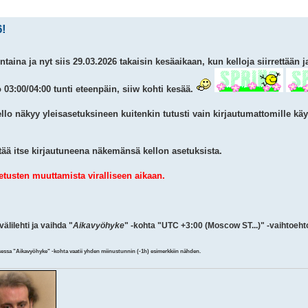
6!
aina ja nyt siis 29.03.2026 takaisin kesäaikaan, kun kelloja siirrettään ja 
o 03:00/04:00 tunti eteenpäin, siiw kohti kesää.
o näkyy yleisasetuksineen kuitenkin tutusti vain kirjautumattomille käytt
ttää itse kirjautuneena näkemänsä kellon asetuksista.
tusten muuttamista viralliseen aikaan.
älilehti ja vaihda "
Aikavyöhyke
" -kohta "UTC +3:00 (Moscow ST...)" -vaihtoeht
essa "Aikavyöhyke" -kohta vaatii yhden miinustunnin (-1h) esimerkkiin nähden.