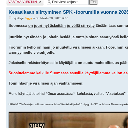
Kesäaikaan siirtyminen SPK -foorumilla vuonna 202
Kirjoittaja
Ziggy
» Su Maalis 29, 2026 6:00
Suomessa
on juuri nyt äskettäin jo yöllä siirrytty
tänään taas sunnunt
juurikin nyt tänään jo joitain hetkiä ja tunteja sitten aamuyöstä kell
Foorumin kello on näin jo muutettu viralliseen aikaan. Foorumin kell
anonyymeille vierailijoille.
Jokaiselle rekisteröityneelle käyttäjälle on suotu mahdollisuus pää
Suosittelemme kaikille Suomessa asuville käyttäjillemme kellon ase
Toimintaohje virallisen ajan vaihtamiseen:
Mene käyttäjätietoihisi *
Omat asetukset
* -kohdasta, valitse "Asetukset" -v
HUOMIO: Tämän ohjeen vallitessa asetuskohdan "Kesäaika käytössä:" täytyy olla "Ei" -kohdassa! Muussa tapauks