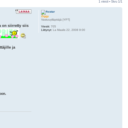
1 viesti • Sivu
1
/
1
Ziggy
Vastuuylläpitäjä [YPT]
on siirretty siis
Viestit:
705
Liittynyt:
La Maalis 22, 2008 9:00
äjille ja
oon.