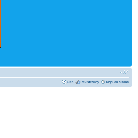
UKK
Rekisteröidy
Kirjaudu sisään