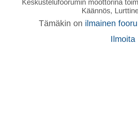
Keskustelufoorumin moottorina toim
Käännös, Lurttin
Tämäkin on
ilmainen foor
Ilmoita