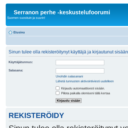
Serranon perhe -keskustelufoorumi
Suomen suosituin ja suurin!
Etusivu
Sinun tulee olla rekisteröitynyt käyttäjä ja kirjautunut sis
Käyttäjätunnus:
Salasana:
Unohdin salasanani
Lähetä tunnusten aktivointiviesti uudelleen
Kirjaudu automaattisesti sisään.
Piilota paikalla olemiseni tällä kertaa
REKISTERÖIDY