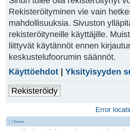
Sinun tulee olla rekisteröitynyt v
Rekisteröityminen vie vain hetken
mahdollisuuksia. Sivuston ylläpit
rekisteröityneille käyttäjille. Mu
liittyvät käytännöt ennen kirjau
keskustelufoorumin säännöt.
Käyttöehdot
|
Yksityisyyden s
Rekisteröidy
Error locati
Etusivu