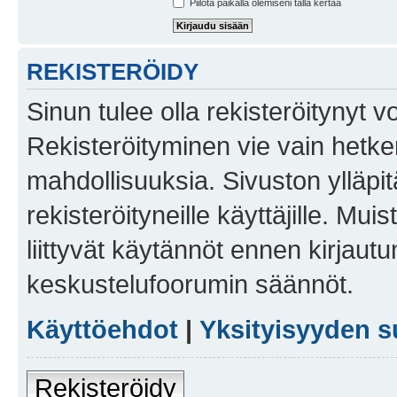
Piilota paikalla olemiseni tällä kertaa
REKISTERÖIDY
Sinun tulee olla rekisteröitynyt v
Rekisteröityminen vie vain hetken
mahdollisuuksia. Sivuston ylläpit
rekisteröityneille käyttäjille. Mu
liittyvät käytännöt ennen kirjau
keskustelufoorumin säännöt.
Käyttöehdot
|
Yksityisyyden s
Rekisteröidy