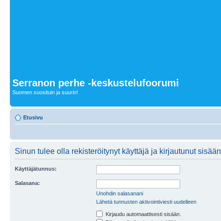
Serranon perhe -keskustelufoorumi
Suomen suosituin ja suurin!
Etusivu
Sinun tulee olla rekisteröitynyt käyttäjä ja kirjautunut sis
Käyttäjätunnus:
Salasana:
Unohdin salasanani
Lähetä tunnusten aktivointiviesti uudelleen
Kirjaudu automaattisesti sisään.