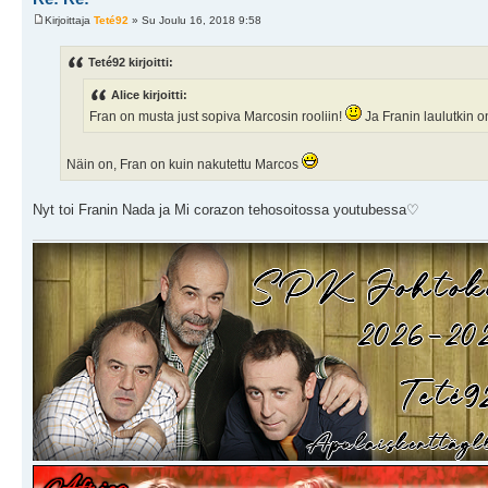
Kirjoittaja
Teté92
» Su Joulu 16, 2018 9:58
Teté92 kirjoitti:
Alice kirjoitti:
Fran on musta just sopiva Marcosin rooliin!
Ja Franin laulutkin on
Näin on, Fran on kuin nakutettu Marcos
Nyt toi Franin Nada ja Mi corazon tehosoitossa youtubessa♡