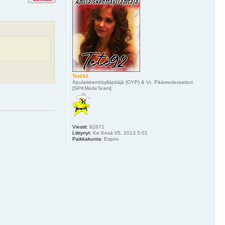
Teté92
Apulaiskenttäylläpitäjä (OYP) & Vt. Päämoderaattori
[SPKModeTeam]
Viestit:
62671
Liittynyt:
Ke Kesä 05, 2013 5:01
Paikkakunta:
Espoo