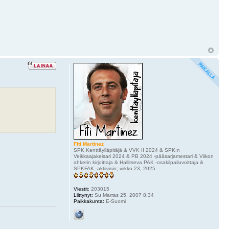
Fiti Martinez
SPK Kenttäylläpitäjä & VVK II 2024 & SPK:n
Veikkaajakeisari 2024 & PB 2024 -pääsarjamestari & Viikon
ahkerin kirjoittaja & Hallitseva PAK -osakilpailuvoittaja &
SPKFAK -aktiivisin; viikko 23, 2025
Viestit:
203015
Liittynyt:
Su Marras 25, 2007 8:34
Paikkakunta:
E-Suomi