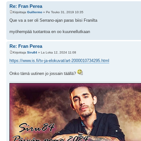
Re: Fran Perea
Kirjoittaja
Guillermo
» Pe Touko 31, 2019 10:35
Que va a ser oli Serrano-ajan paras biisi Franilta
myöhempää tuotantoa en oo kuunnellutkaan
Re: Fran Perea
Kirjoittaja
Siru84
» La Loka 12, 2024 11:08
https://www.is.fi/tv-ja-elokuvat/art-2000010734295.html
Onko tämä uutinen jo jossain täällä?