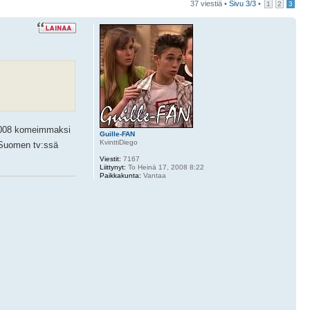
37 viestiä •
Sivu
3
/
3
•
1
2
3
u 2008 komeimmaksi
Guille-FAN
KvinttiDiego
 Suomen tv:ssä
Viestit:
7167
Liittynyt:
To Heinä 17, 2008 8:22
Paikkakunta:
Vantaa