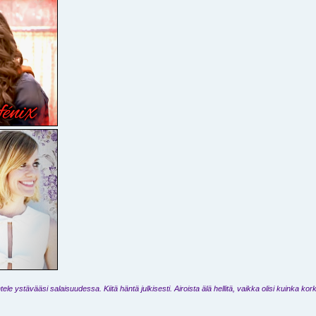
ele ystävääsi salaisuudessa. Kiitä häntä julkisesti. Airoista älä hellitä, vaikka olisi kuinka kork