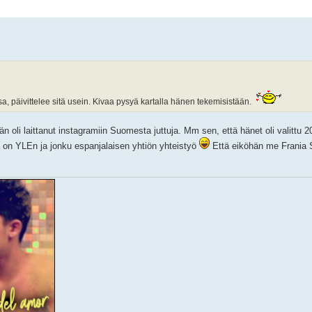
sa, päivittelee sitä usein. Kivaa pysyä kartalla hänen tekemisistään.
 hän oli laittanut instagramiin Suomesta juttuja. Mm sen, että hänet oli valitt
ä on YLEn ja jonku espanjalaisen yhtiön yhteistyö
Että eiköhän me Frania