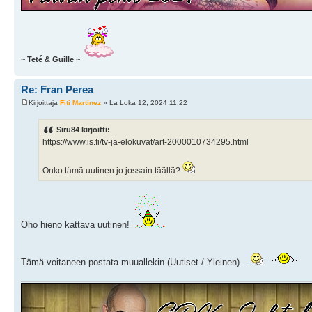
~ Teté & Guille ~
Re: Fran Perea
Kirjoittaja
Fiti Martinez
» La Loka 12, 2024 11:22
Siru84 kirjoitti:
https://www.is.fi/tv-ja-elokuvat/art-2000010734295.html
Onko tämä uutinen jo jossain täällä?
Oho hieno kattava uutinen!
Tämä voitaneen postata muuallekin (Uutiset / Yleinen)...