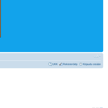
UKK
Rekisteröidy
Kirjaudu sisään