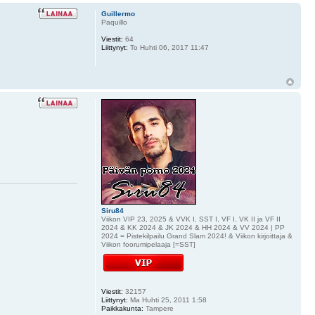
Guillermo
Paquillo
Viestit:
64
Liittynyt:
To Huhti 06, 2017 11:47
Siru84
Viikon VIP 23, 2025 & VVK I, SST I, VF I, VK II ja VF II
2024 & KK 2024 & JK 2024 & HH 2024 & VV 2024 | PP
2024 = Pistekilpailu Grand Slam 2024! & Viikon kirjoittaja &
Viikon foorumipelaaja [=SST]
Viestit:
32157
Liittynyt:
Ma Huhti 25, 2011 1:58
Paikkakunta:
Tampere