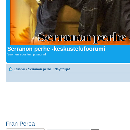
Serranon perhe -keskustelufoorumi
Suomen suosituin ja suurin!
Etusivu
‹
Serranon perhe
‹
Näyttelijät
Fran Perea
Lähetä vastaus