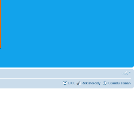
UKK
Rekisteröidy
Kirjaudu sisään