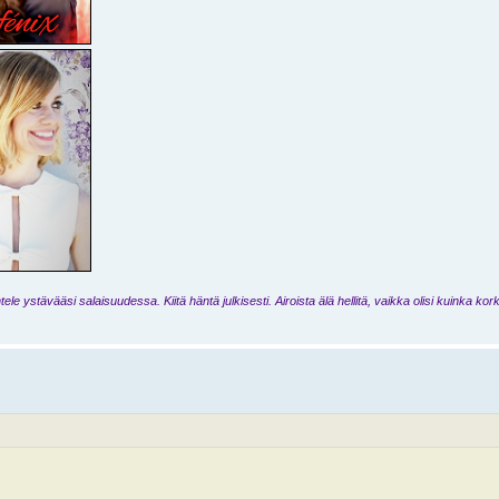
ele ystävääsi salaisuudessa. Kiitä häntä julkisesti. Airoista älä hellitä, vaikka olisi kuinka kork