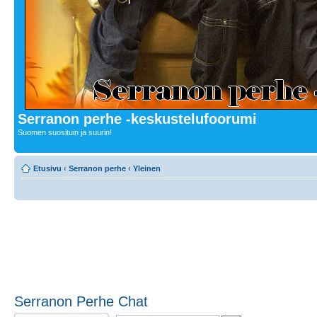
Serranon perhe -keskustelufoorumi
Suomen suosituin ja suurin!
Etusivu
‹
Serranon perhe
‹
Yleinen
Serranon Perhe Chat
Lähetä vastaus