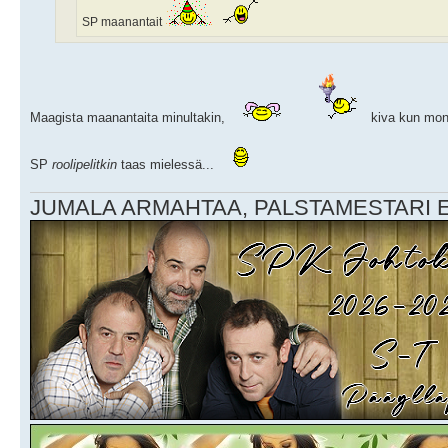
SP maanantait
Maagista maanantaita minultakin,
kiva kun mon
SP
roolipelitkin
taas mielessä...
JUMALA ARMAHTAA, PALSTAMESTARI EI