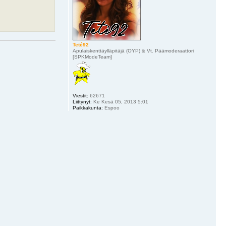
Teté92
Apulaiskenttäylläpitäjä (OYP) & Vt. Päämoderaattori
[SPKModeTeam]
Viestit:
62671
Liittynyt:
Ke Kesä 05, 2013 5:01
Paikkakunta:
Espoo