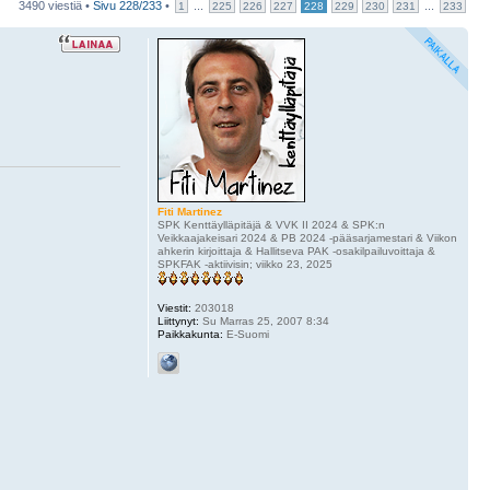
3490 viestiä •
Sivu
228
/
233
•
...
...
1
225
226
227
228
229
230
231
233
Fiti Martinez
SPK Kenttäylläpitäjä & VVK II 2024 & SPK:n
Veikkaajakeisari 2024 & PB 2024 -pääsarjamestari & Viikon
ahkerin kirjoittaja & Hallitseva PAK -osakilpailuvoittaja &
SPKFAK -aktiivisin; viikko 23, 2025
Viestit:
203018
Liittynyt:
Su Marras 25, 2007 8:34
Paikkakunta:
E-Suomi