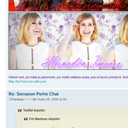
Pahoin teet, jos kiität ja pahemmin, jos moitit sellaista asiaa, jota et hyvin ymmärrä. Nuht
May the Force be with you!
Re: Serranon Perhe Chat
Kirjoittaja
S-T
» Ma Touko 25, 2026 11:52
Teté92 kirjoitti:
Fiti Martinez kirjoitti: