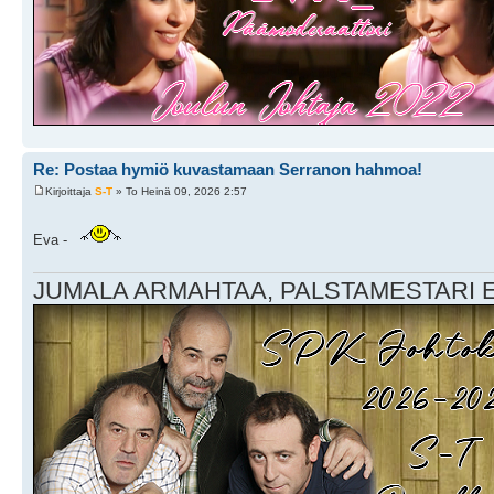
Re: Postaa hymiö kuvastamaan Serranon hahmoa!
Kirjoittaja
S-T
» To Heinä 09, 2026 2:57
Eva -
JUMALA ARMAHTAA, PALSTAMESTARI EI