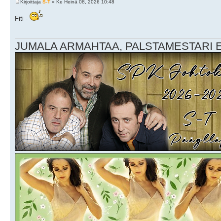
Kirjoittaja
S-T
» Ke Heinä 08, 2026 10:48
Fiti -
JUMALA ARMAHTAA, PALSTAMESTARI EI