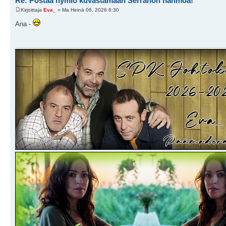
Re: Postaa hymiö kuvastamaan Serranon hahmoa!
Kirjoittaja
Eva_
» Ma Heinä 06, 2026 6:30
Ana -