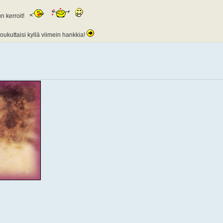
n kerroit!
kuttaisi kyllä viimein hankkia!