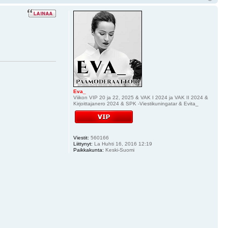
Eva_
Viikon VIP 20 ja 22, 2025 & VAK I 2024 ja VAK II 2024 &
Kirjoittajanero 2024 & SPK -Viestikuningatar & Evita_
Viestit:
560166
Liittynyt:
La Huhti 16, 2016 12:19
Paikkakunta:
Keski-Suomi