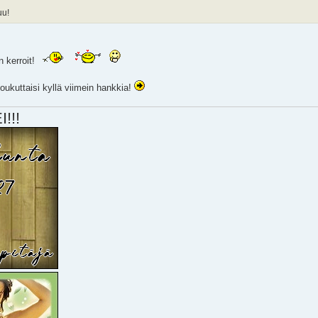
uu!
n kerroit!
kuttaisi kyllä viimein hankkia!
!!!