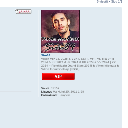
5 viestiä • Sivu
1
/
1
Siru84
Viikon VIP 23, 2025 & VVK I, SST I, VF I, VK II ja VF II
2024 & KK 2024 & JK 2024 & HH 2024 & VV 2024 | PP
2024 = Pistekilpailu Grand Slam 2024! & Viikon kirjoittaja &
Viikon foorumipelaaja [=SST]
Viestit:
32157
Liittynyt:
Ma Huhti 25, 2011 1:58
Paikkakunta:
Tampere