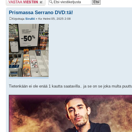
Prismassa Serrano DVD:tä!
Kirjoittaja
Siru84
» Ke Helmi 05, 2025 2:08
Tietenkään ei ole enää 1 kautta saatavilla.. ja se on se joka multa puutt