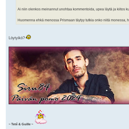
Ai niin olenkos meinannut unohtaa kommentoida, upea läytä ja kiitos ku
Huomenna ehkä menossa Prismaan täytyy tutkia onko niitä monessa, hou
Löytyikö?
~ Teté & Guille ~