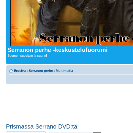
Serranon perhe -keskustelufoorumi
Suomen suosituin ja suurin!
Etusivu
‹
Serranon perhe
‹
Multimedia
Prismassa Serrano DVD:tä!
Lähetä vastaus