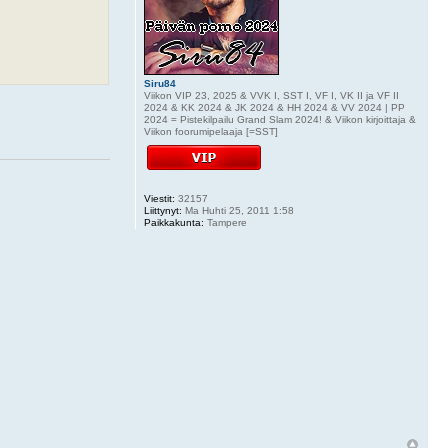
Siru84
Viikon VIP 23, 2025 & VVK I, SST I, VF I, VK II ja VF II
2024 & KK 2024 & JK 2024 & HH 2024 & VV 2024 | PP
2024 = Pistekilpailu Grand Slam 2024! & Viikon kirjoittaja &
Viikon foorumipelaaja [=SST]
Viestit:
32157
Liittynyt:
Ma Huhti 25, 2011 1:58
Paikkakunta:
Tampere