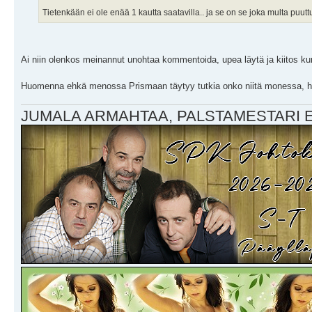
Tietenkään ei ole enää 1 kautta saatavilla.. ja se on se joka multa puutt
Ai niin olenkos meinannut unohtaa kommentoida, upea läytä ja kiitos ku
Huomenna ehkä menossa Prismaan täytyy tutkia onko niitä monessa, hou
JUMALA ARMAHTAA, PALSTAMESTARI EI