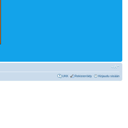
UKK
Rekisteröidy
Kirjaudu sisään