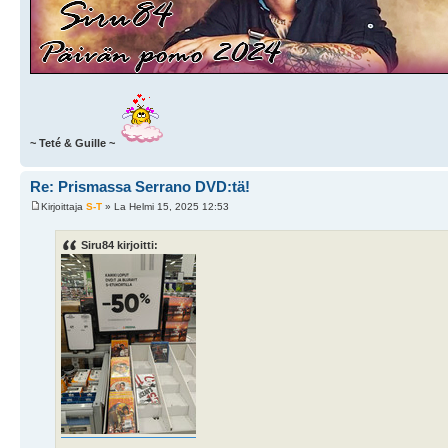
~ Teté & Guille ~
Re: Prismassa Serrano DVD:tä!
Kirjoittaja
S-T
» La Helmi 15, 2025 12:53
Siru84 kirjoitti: