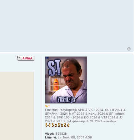
S-T
Emeritus Pääylläpitäjä SPK & VK I 2024, SST II 2024 &
SPKFAK I 2024 & VT 2024 & KäKu 2024 & SP -tohtori
2024 & SPK 100 - 2024 & KO 2024 & VTJ 2024 & JJ
2024 & PAK 2024 -pääsarja & MF 2024 -omistaja
Viestit:
355338
Liittynyt:
La Joulu 08, 2007 4:56