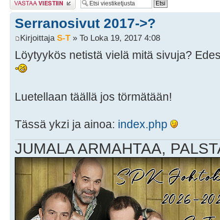
Serranosivut 2017->?
Kirjoittaja
S-T
» To Loka 19, 2017 4:08
Löytyykös netistä vielä mitä sivuja? Edes
Luetellaan täällä jos törmätään!
Tässä ykzi ja ainoa:
index.php
JUMALA ARMAHTAA, PALSTA