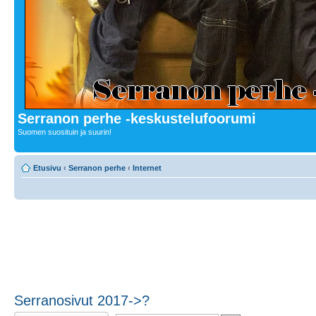
Serranon perhe -keskustelufoorumi
Suomen suosituin ja suurin!
Etusivu
‹
Serranon perhe
‹
Internet
Serranosivut 2017->?
Lähetä vastaus