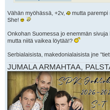
Vähän myöhässä, +2v,
mutta parempi n
She!
Onkohan Suomessa jo enemmän sivuja k
mutta niitä vaikea löytää!?
Serbialaisista, makedonialaisista jne "t
JUMALA ARMAHTAA, PALSTA