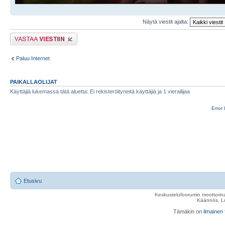
Näytä viestit ajalta:
Lähetä vastaus
Paluu Internet
PAIKALLAOLIJAT
Käyttäjiä lukemassa tätä aluetta: Ei rekisteröityneitä käyttäjiä ja 1 vierailijaa
Error 
Etusivu
Keskustelufoorumin moottorina
Käännös, Lu
Tämäkin on
ilmainen