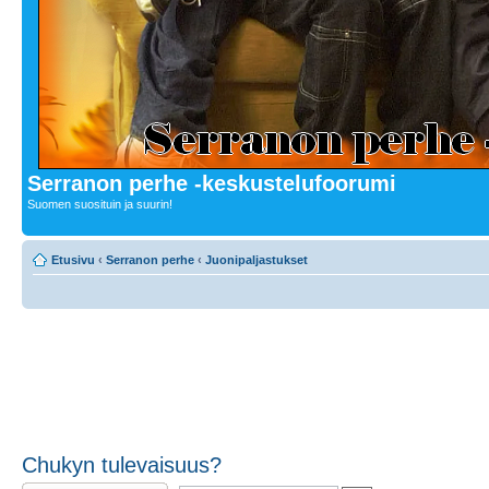
Serranon perhe -keskustelufoorumi
Suomen suosituin ja suurin!
Etusivu
‹
Serranon perhe
‹
Juonipaljastukset
Chukyn tulevaisuus?
Lähetä vastaus