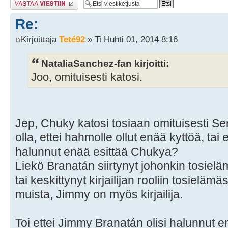
Re:
Kirjoittaja
Teté92
» Ti Huhti 01, 2014 8:16
NataliaSanchez-fan kirjoitti:
Joo, omituisesti katosi.
Jep, Chuky katosi tosiaan omituisesti Ser
olla, ettei hahmolle ollut enää kyttöä, ta
halunnut enää esittää Chukya?
Liekö Branatán siirtynyt johonkin tosiel
tai keskittynyt kirjailijan rooliin tosielä
muista, Jimmy on myös kirjailija.
Toi ettei Jimmy Branatán olisi halunnut e