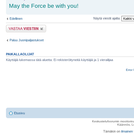
May the Force be with you!
Näytä viestit ajalta:
Edellinen
Lähetä vastaus
Paluu Juonipaljastukset
PAIKALLAOLIJAT
Käyttäjiä lukemassa tätä aluetta: Ei rekisteröityneitä käyttäjiä ja 1 vierailijaa
Error 
Etusivu
Keskustelufoorumin moottorina
Käännös, Lu
Tämäkin on
ilmainen