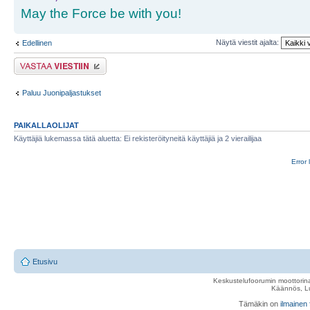
May the Force be with you!
Näytä viestit ajalta:
Edellinen
Lähetä vastaus
Paluu Juonipaljastukset
PAIKALLAOLIJAT
Käyttäjiä lukemassa tätä aluetta: Ei rekisteröityneitä käyttäjiä ja 2 vierailijaa
Error 
Etusivu
Keskustelufoorumin moottorina
Käännös, Lu
Tämäkin on
ilmainen