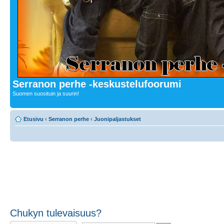
Serranon perhe -keskustelufoorumi
Suomen suosituin ja suurin!
Etusivu
‹
Serranon perhe
‹
Juonipaljastukset
Chukyn tulevaisuus?
Lähetä vastaus