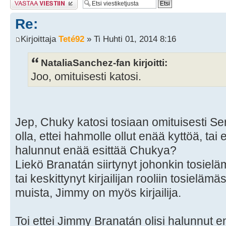
Re:
Kirjoittaja
Teté92
» Ti Huhti 01, 2014 8:16
NataliaSanchez-fan kirjoitti:
Joo, omituisesti katosi.
Jep, Chuky katosi tosiaan omituisesti Ser
olla, ettei hahmolle ollut enää kyttöä, ta
halunnut enää esittää Chukya?
Liekö Branatán siirtynyt johonkin tosiel
tai keskittynyt kirjailijan rooliin tosielä
muista, Jimmy on myös kirjailija.
Toi ettei Jimmy Branatán olisi halunnut e