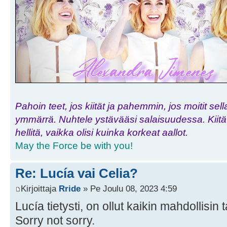
Pahoin teet, jos kiität ja pahemmin, jos moitit sell
ymmärrä. Nuhtele ystävääsi salaisuudessa. Kiitä h
hellitä, vaikka olisi kuinka korkeat aallot.
May the Force be with you!
Re: Lucía vai Celia?
Kirjoittaja
Rride
» Pe Joulu 08, 2023 4:59
Lucía tietysti, on ollut kaikin mahdollisin
Sorry not sorry.