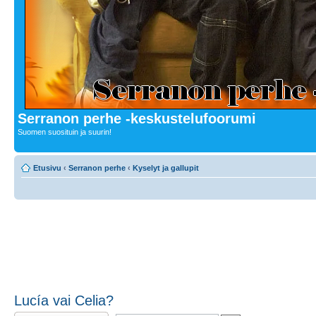
Serranon perhe -keskustelufoorumi
Suomen suosituin ja suurin!
Etusivu
‹
Serranon perhe
‹
Kyselyt ja gallupit
Lucía vai Celia?
Lähetä vastaus