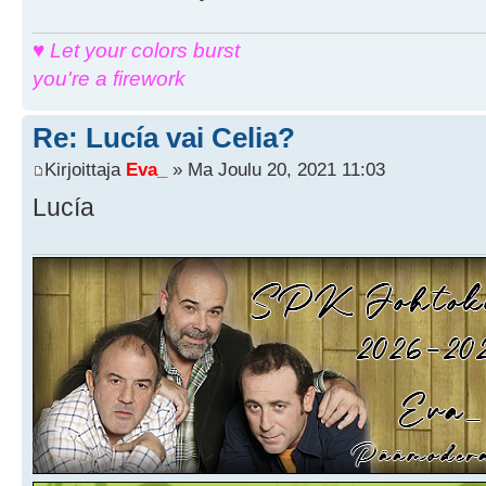
♥ Let your colors burst
you're a firework
Re: Lucía vai Celia?
Kirjoittaja
Eva_
» Ma Joulu 20, 2021 11:03
Lucía