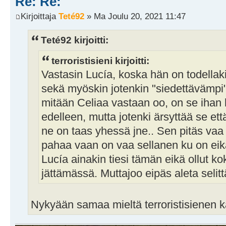
Re: Re:
Kirjoittaja
Teté92
» Ma Joulu 20, 2021 11:47
Teté92 kirjoitti:
terroristisieni kirjoitti:
Vastasin Lucía, koska hän on todellak
sekä myöskin jotenkin "siedettävämpi"
mitään Celiaa vastaan oo, on se ihan 
edelleen, mutta jotenki ärsyttää se ett
ne on taas yhessä jne.. Sen pitäs vaa 
pahaa vaan on vaa sellanen ku on eikä 
Lucía ainakin tiesi tämän eikä ollut k
jättämässä. Muttajoo eipäs aleta selittä
Nykyään samaa mieltä terroristisienen 