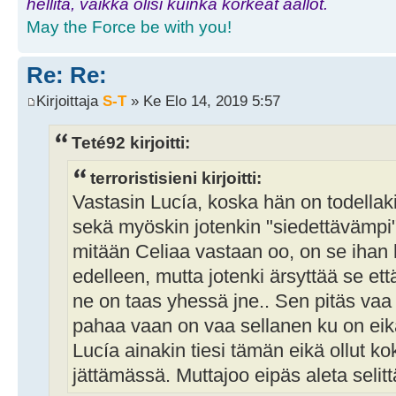
hellitä, vaikka olisi kuinka korkeat aallot.
May the Force be with you!
Re: Re:
Kirjoittaja
S-T
» Ke Elo 14, 2019 5:57
Teté92 kirjoitti:
terroristisieni kirjoitti:
Vastasin Lucía, koska hän on todellak
sekä myöskin jotenkin "siedettävämpi"
mitään Celiaa vastaan oo, on se ihan 
edelleen, mutta jotenki ärsyttää se ett
ne on taas yhessä jne.. Sen pitäs vaa 
pahaa vaan on vaa sellanen ku on eikä 
Lucía ainakin tiesi tämän eikä ollut k
jättämässä. Muttajoo eipäs aleta selittä