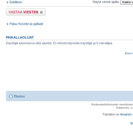
Näytä viestit ajalta:
Edellinen
Lähetä vastaus
Paluu Kyselyt ja gallupit
PAIKALLAOLIJAT
Käyttäjiä lukemassa tätä aluetta: Ei rekisteröityneitä käyttäjiä ja 0 vierailijaa
Error 
Etusivu
Keskustelufoorumin moottorina
Käännös, Lu
Tämäkin on
ilmainen
Il