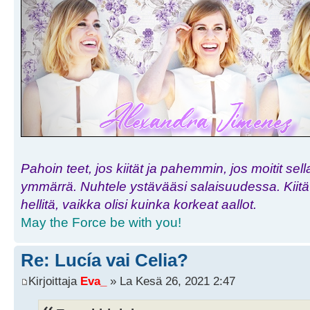
Pahoin teet, jos kiität ja pahemmin, jos moitit sell
ymmärrä. Nuhtele ystävääsi salaisuudessa. Kiitä h
hellitä, vaikka olisi kuinka korkeat aallot.
May the Force be with you!
Re: Lucía vai Celia?
Kirjoittaja
Eva_
» La Kesä 26, 2021 2:47