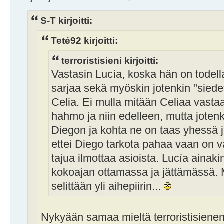
S-T kirjoitti:
Teté92 kirjoitti:
terroristisieni kirjoitti:
Vastasin Lucía, koska hän on todell
sarjaa sekä myöskin jotenkin "sied
Celia. Ei mulla mitään Celiaa vasta
hahmo ja niin edelleen, mutta jotenki
Diegon ja kohta ne on taas yhessä j
ettei Diego tarkota pahaa vaan on v
tajua ilmottaa asioista. Lucía ainakin
kokoajan ottamassa ja jättämässä. 
selittään yli aihepiirin...
Nykyään samaa mieltä terroristisiene