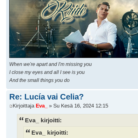
When we're apart and I'm missing you
I close my eyes and all I see is you
And the small things you do
Re: Lucía vai Celia?
Kirjoittaja
Eva_
» Su Kesä 16, 2024 12:15
Eva_ kirjoitti:
Eva_ kirjoitti: