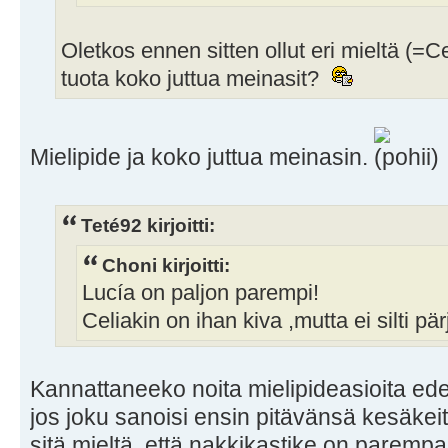
Oletkos ennen sitten ollut eri mieltä (=C
tuota koko juttua meinasit?
Mielipide ja koko juttua meinasin.
Teté92 kirjoitti:
Choni kirjoitti:
Lucía on paljon parempi!
Celiakin on ihan kiva ,mutta ei silti pä
Kannattaneeko noita mielipideasioita ede
jos joku sanoisi ensin pitävänsä kesäkei
sitä mieltä, että nakkikastike on paremp